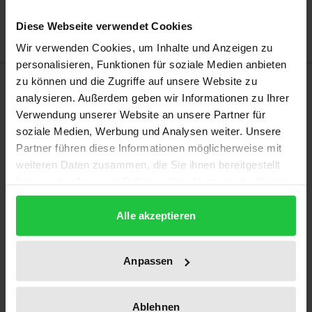
Delivery cost notice
Diese Webseite verwendet Cookies
Wir verwenden Cookies, um Inhalte und Anzeigen zu
personalisieren, Funktionen für soziale Medien anbieten
Description
zu können und die Zugriffe auf unsere Website zu
analysieren. Außerdem geben wir Informationen zu Ihrer
Verwendung unserer Website an unsere Partner für
This anthology addresses the question of how anti-
soziale Medien, Werbung und Analysen weiter. Unsere
Semitism appears and is expressed in modern
Partner führen diese Informationen möglicherweise mit
music. As a ‘negative guiding idea of modernity’,
weiteren Daten zusammen, die Sie ihnen bereitgestellt
anti-Semitism can be found in all musical genres and
haben oder die sie im Rahmen Ihrer Nutzung der Dienste
gesammelt haben.
is conveyed on different levels, be it through song
Alle akzeptieren
lyrics, album covers, music videos, stage
performances, through the musical form or style
itself, or the ideological and structural integration of
Anpassen
musicians into the extreme rightwing scene, all the
way to the influence of entire music scenes through
Ablehnen