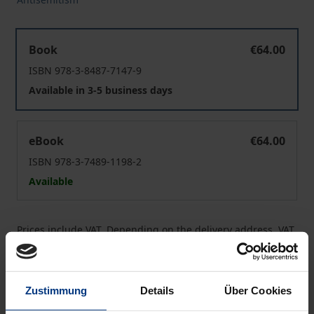
Klaviatur des Hasses
Book
€64.00
ISBN 978-3-8487-7147-9
Available in 3-5 business days
Klaviatur des Hasses
eBook
€64.00
ISBN 978-3-7489-1198-2
Available
Prices include VAT. Depending on the delivery address, VAT
may vary at checkout.
Add to Cart
Zustimmung
Details
Über Cookies
Add to Wish List