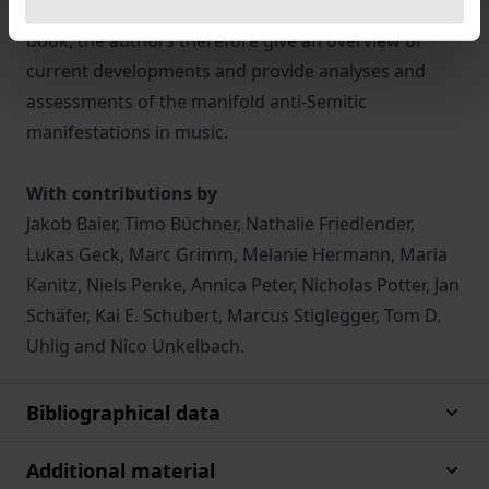
the anti-Semitic BDS campaign. In the essays in this
book, the authors therefore give an overview of
current developments and provide analyses and
assessments of the manifold anti-Semitic
manifestations in music.
With contributions by
Jakob Baier, Timo Büchner, Nathalie Friedlender,
Lukas Geck, Marc Grimm, Melanie Hermann, Maria
Kanitz, Niels Penke, Annica Peter, Nicholas Potter, Jan
Schäfer, Kai E. Schubert, Marcus Stiglegger, Tom D.
Uhlig and Nico Unkelbach.
Bibliographical data
Additional material