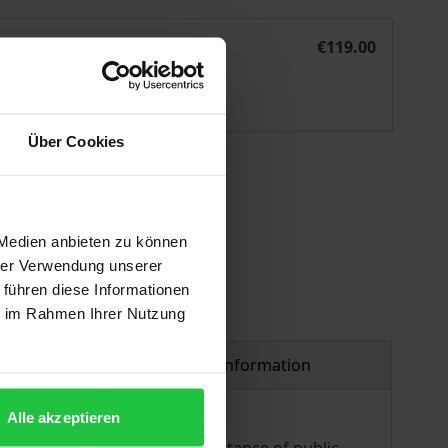
eiligung gem. § 25 Abs. 3 VwVfG
Mediation als Instrument der frühen Öffentlichkeitsbeteili
eBook
€119.00
ISBN 978-3-7489-0942-2
Available
Über Cookies
 vary at checkout.
 Medien anbieten zu können
hrer Verwendung unserer
 führen diese Informationen
ie im Rahmen Ihrer Nutzung
Product safety information
Alle akzeptieren