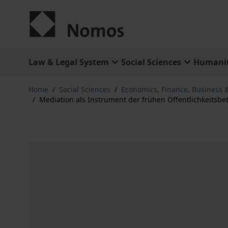
Skip to Content
Law & Legal System
Social Sciences
Humanit
Home
/
Social Sciences
/
Economics, Finance, Business
/
Mediation als Instrument der frühen Öffentlichkeitsbe