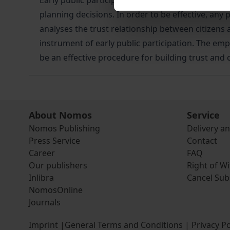
Early public participation according to par. 25, 
planning decisions. In order to be effective, any
analyses the trust relationship between citizens 
instrument of early public participation. The emp
be an effective procedure for building trust and 
About Nomos
Service
Nomos Publishing
Delivery a
Press Service
Contact
Career
FAQ
Our publishers
Right of W
Inlibra
Cancel Sub
NomosOnline
Journals
Imprint
|
General Terms and Conditions
|
Privacy Po