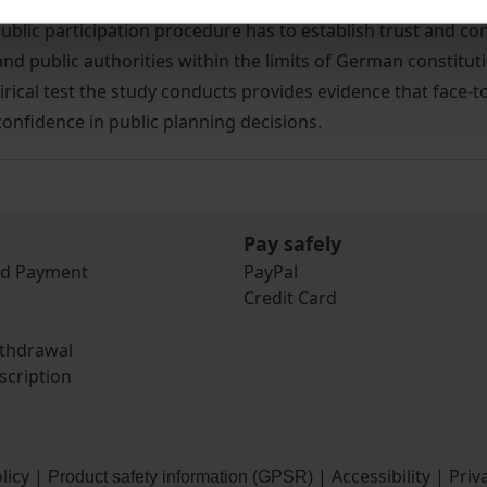
sect. 3 of the German Administrative Procedure Act was intr
 public participation procedure has to establish trust and co
and public authorities within the limits of German constitut
irical test the study conducts provides evidence that face-
confidence in public planning decisions.
Pay safely
nd Payment
PayPal
Credit Card
ithdrawal
scription
licy
|
|
Accessibility
|
Priv
Product safety information (GPSR)