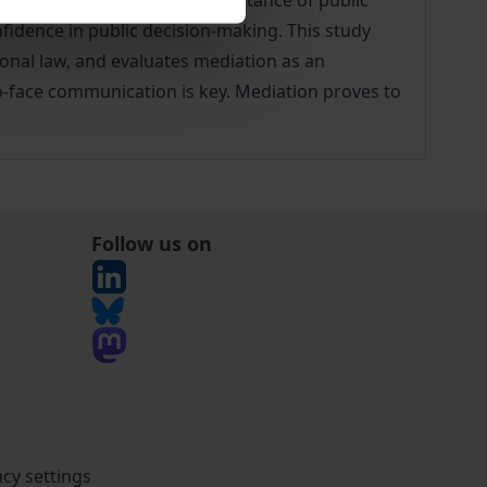
oduced to create broader acceptance of public
nfidence in public decision-making. This study
ional law, and evaluates mediation as an
to-face communication is key. Mediation proves to
Follow us on
acy settings