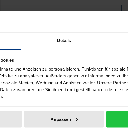
Mediation als Instrument der frühen Öffentlichkeitsbet
Book
€119.00
ISBN 978-3-8487-6843-1
Available
Details
Prices include VAT. Depending on the delivery address, VAT may
Cookies
Add to Cart
Add to Wish List
nhalte und Anzeigen zu personalisieren, Funktionen für soziale
Delivery cost notice
Website zu analysieren. Außerdem geben wir Informationen zu I
r soziale Medien, Werbung und Analysen weiter. Unsere Partner
 Daten zusammen, die Sie ihnen bereitgestellt haben oder die s
n.
aphical data
Additional material
Anpassen