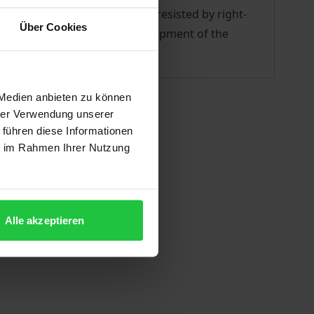
Poland, even if it is fiercely resisted by right-
Über Cookies
ement for the democratic development of the
 Medien anbieten zu können
hrer Verwendung unserer
 führen diese Informationen
ie im Rahmen Ihrer Nutzung
Alle akzeptieren