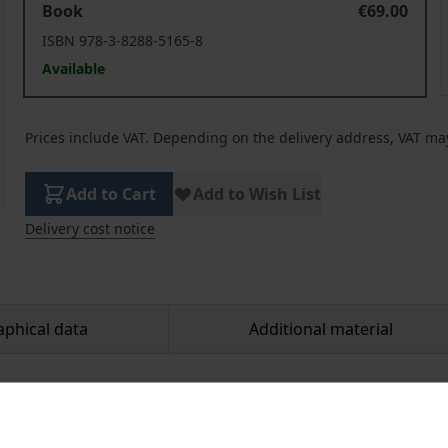
Book
€69.00
ISBN 978-3-8288-5165-8
Available
Prices include VAT. Depending on the delivery address, VAT may
Add to Cart
Add to Wish List
Delivery cost notice
aphical data
Additional material
otested against restrictive abortion laws and remain polit
onmental protection, sexual self-determination, equality 