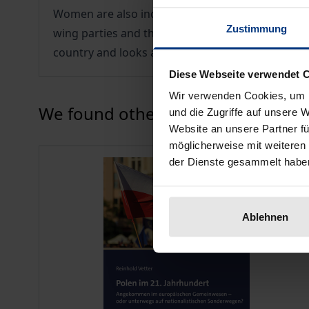
Women are also increasingly making their voices hea
Zustimmung
wing parties and the Catholic clergy. Reinhold 
country and looks at the role of women in specifi
Diese Webseite verwendet 
Wir verwenden Cookies, um I
Press to skip carousel
We found other products you might
und die Zugriffe auf unsere 
Website an unsere Partner fü
möglicherweise mit weiteren
der Dienste gesammelt habe
Ablehnen