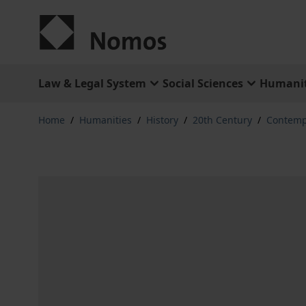
Skip to Content
Law & Legal System
Social Sciences
Humanit
Home
/
Humanities
/
History
/
20th Century
/
Contempo