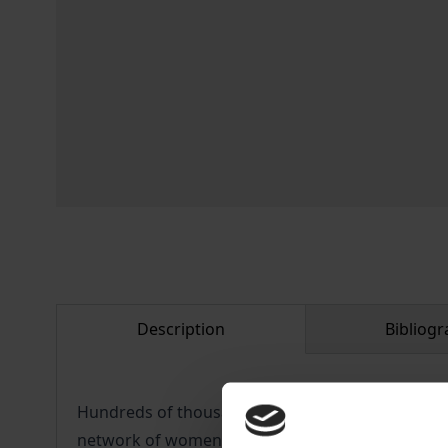
Description
Bibliogr
Hundreds of thousands of women in Poland have pr
network of women's groups campaigning for envir