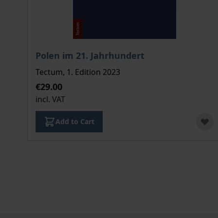
The price depends on the options chosen on the
Polen im 21. Jahrhundert
Tectum, 1. Edition 2023
€29.00
incl. VAT
Add to Cart