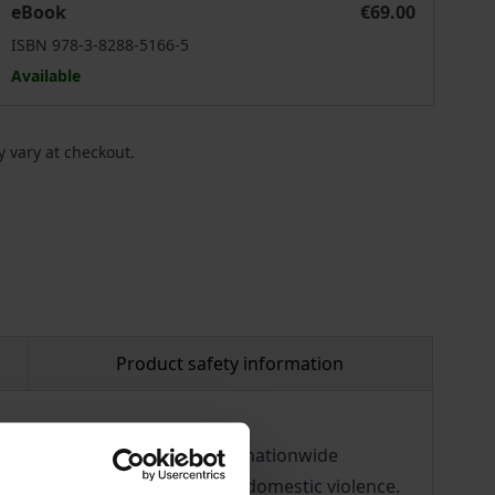
eBook
€69.00
ISBN 978-3-8288-5166-5
Available
 vary at checkout.
Product safety information
ically active. There is now a nationwide
in the workplace and against domestic violence.