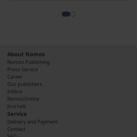
View more about Das Bollwerk d
View more about Polens Fra
About Nomos
Nomos Publishing
Press Service
Career
Our publishers
Inlibra
NomosOnline
Journals
Service
Delivery and Payment
Contact
FAQ