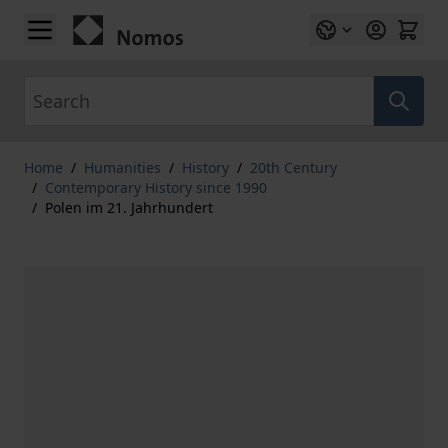
Skip to Content
Search
Home
/
Humanities
/
History
/
20th Century
/
Contemporary History since 1990
/
Polen im 21. Jahrhundert