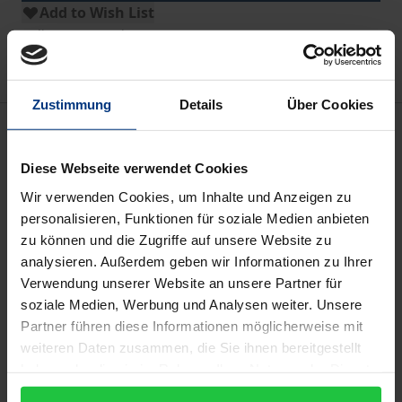
Add to Wish List
Delivery cost notice
Zustimmung
Details
Über Cookies
Description
Diese Webseite verwendet Cookies
Projective antizionism involves the geopolitical
Wir verwenden Cookies, um Inhalte und Anzeigen zu
reproduction of antisemitism. The contributions
personalisieren, Funktionen für soziale Medien anbieten
demonstrate how hostility towards the Jewish state
zu können und die Zugriffe auf unsere Website zu
functions as an integrative ideology that facilitated
analysieren. Außerdem geben wir Informationen zu Ihrer
politically heterogeneous alliances against Israel
Verwendung unserer Website an unsere Partner für
even prior to the 7 October massacres. Taking a
soziale Medien, Werbung und Analysen weiter. Unsere
Partner führen diese Informationen möglicherweise mit
multidisciplinary approach, the volume offers a
weiteren Daten zusammen, die Sie ihnen bereitgestellt
critical analysis of antisemitism informed by Critical
haben oder die sie im Rahmen Ihrer Nutzung der Dienste
Theory, examining the rupture marked by the
gesammelt haben.