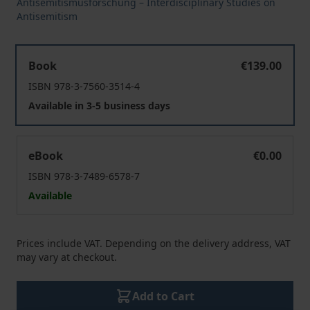
Antisemitismusforschung – Interdisciplinary Studies on
Antisemitism
Projektiver Antizionismus
Book
€139.00
ISBN 978-3-7560-3514-4
Available in 3-5 business days
Projektiver Antizionismus
eBook
€0.00
ISBN 978-3-7489-6578-7
Available
Prices include VAT. Depending on the delivery address, VAT
may vary at checkout.
Add to Cart