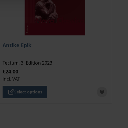
duct page
The price depends on the options chosen on the product
Th
Antike Epik
De
Tectum, 3. Edition 2023
Tec
€24.00
€5
incl. VAT
inc
Select options
o, Remedia amoris
er Pyramiden