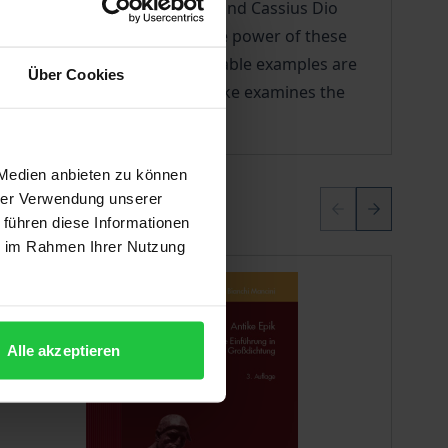
history of Rome. Sallust, Livy and Cassius Dio
uction examines the persuasive power of these
ation. Vivid images and memorable examples are
Über Cookies
tions of their authors. Jörg Rüpke examines the
 Medien anbieten zu können
hrer Verwendung unserer
 führen diese Informationen
ie im Rahmen Ihrer Nutzung
Alle akzeptieren