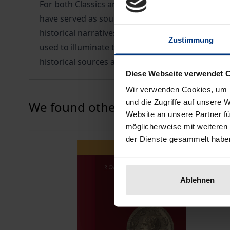
For both Classics and Ancient History, ancient hi
have served as sources for the image of Rome an
historical narratives and describes the forms a
Zustimmung
used to illuminate the techniques and strategies o
historical sources as well as the literary approac
Diese Webseite verwendet 
Wir verwenden Cookies, um I
Press to skip carousel
und die Zugriffe auf unsere 
We found other products you might
Website an unsere Partner fü
möglicherweise mit weiteren
der Dienste gesammelt habe
Ablehnen