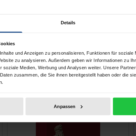
storiography offers the most direct access to the world and 
d the Roman Empire for almost two millennia. This introd
nd development of historical documentation and represent
Details
f the texts, as well as the cultural and historical precondi
hes to these texts.
Cookies
nhalte und Anzeigen zu personalisieren, Funktionen für soziale
Website zu analysieren. Außerdem geben wir Informationen zu I
 like!
r soziale Medien, Werbung und Analysen weiter. Unsere Partner
 Daten zusammen, die Sie ihnen bereitgestellt haben oder die s
n.
Anpassen