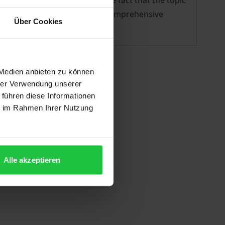
tory clawback mechanisms. The fact that the topic
the practice is provided with a comprehensive
Über Cookies
 Medien anbieten zu können
hrer Verwendung unserer
 führen diese Informationen
ie im Rahmen Ihrer Nutzung
Alle akzeptieren