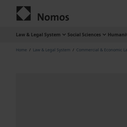
Skip to Content
Law & Legal System
Social Sciences
Humanit
Home
/
Law & Legal System
/
Commercial & Economic L