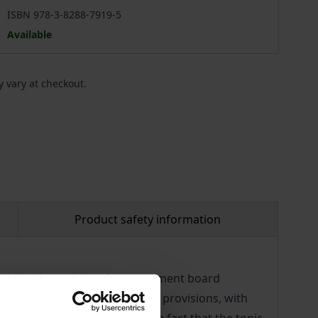
ISBN 978-3-8288-7919-5
Available
 vary at checkout.
Product safety information
irective, the reclaim of management board
mits of contractual clawback provisions, with