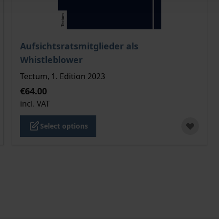
 product page
The price depends on the options chosen on the pro
Aufsichtsratsmitglieder als
Whistleblower
Tectum, 1. Edition 2023
€64.00
incl. VAT
Select options