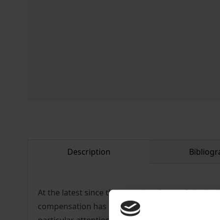
Description
Bibliogr
At the latest since the entry into force of the 
compensation has become highly relevant for Ger