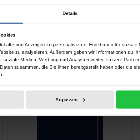
law on general terms and conditions. It also examines statu
e supervisory board is identified in a further chapter. Thus, 
Details
 so far.
Cookies
 like!
nhalte und Anzeigen zu personalisieren, Funktionen für soziale
Website zu analysieren. Außerdem geben wir Informationen zu I
r soziale Medien, Werbung und Analysen weiter. Unsere Partner
 Daten zusammen, die Sie ihnen bereitgestellt haben oder die s
n.
Anpassen