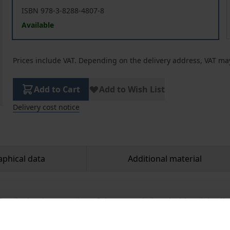
ISBN 978-3-8288-4807-8
Available
Prices include VAT. Depending on the delivery address, VAT may
Add to Cart
Add to Wish List
Delivery cost notice
aphical data
Additional material
law for the implementation of the second shareholder right d
man stock corporations. The volume focuses on the legal li