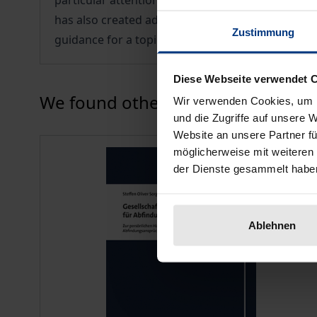
particular attention to the requirements of the 
has also created additional liability risks for th
Zustimmung
guidance for a topic that has been little discussed
Diese Webseite verwendet 
Press to skip carousel
We found other products you might
Wir verwenden Cookies, um I
und die Zugriffe auf unsere 
Website an unsere Partner fü
möglicherweise mit weiteren
der Dienste gesammelt habe
Ablehnen