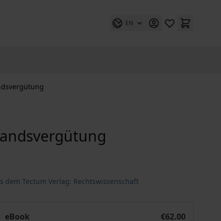
EN
andsvergütung
standsvergütung
us dem Tectum Verlag: Rechtswissenschaft
Rückforderung variabler Vorstandsvergütung
eBook
€62.00