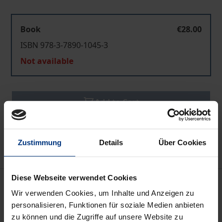
Book
€28.00
ISBN 978-3-7890-1045-3
Not available
Add to Cart
Add to Wish List
Delivery cost notice
Zustimmung
Details
Über Cookies
Diese Webseite verwendet Cookies
Bibliographical data
Wir verwenden Cookies, um Inhalte und Anzeigen zu
personalisieren, Funktionen für soziale Medien anbieten
Edition
zu können und die Zugriffe auf unsere Website zu