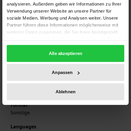
1
analysieren. Außerdem geben wir Informationen zu Ihrer
Verwendung unserer Website an unsere Partner für
ISBN
soziale Medien, Werbung und Analysen weiter. Unsere
Partner führen diese Informationen möglicherweise mit
978-3-7890-1045-3
weiteren Daten zusammen, die Sie ihnen bereitgestellt
haben oder die sie im Rahmen Ihrer Nutzung der Dienste
Publication Date
gesammelt haben.
Nov 29, 1984
Alle akzeptieren
Year of Publication
1984
Anpassen
Publisher
Nomos
Ablehnen
Format
Sonstige
Languages