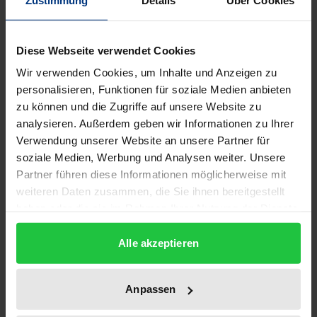
Diese Webseite verwendet Cookies
Wir verwenden Cookies, um Inhalte und Anzeigen zu
personalisieren, Funktionen für soziale Medien anbieten
zu können und die Zugriffe auf unsere Website zu
analysieren. Außerdem geben wir Informationen zu Ihrer
Verwendung unserer Website an unsere Partner für
soziale Medien, Werbung und Analysen weiter. Unsere
Partner führen diese Informationen möglicherweise mit
weiteren Daten zusammen, die Sie ihnen bereitgestellt
haben oder die sie im Rahmen Ihrer Nutzung der Dienste
gesammelt haben.
The price depends on the options chosen on the pro
Generationengerechtigkeit als
Alle akzeptieren
Ordnungsprinzip für die
Staatsverschuldung
Anpassen
Nomos, 1. Edition 2018