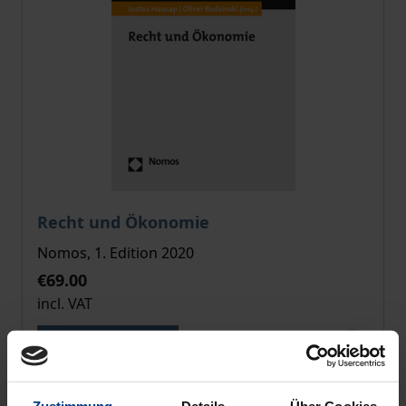
The price depends on the options chosen on the pro
Recht und Ökonomie
Nomos, 1. Edition 2020
€69.00
incl. VAT
Select options
Zustimmung
Details
Über Cookies