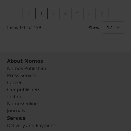
1
2
3
4
5
You're currently reading page
Page
Page
Page
Page
Items
1
-
12
of
199
Show
About Nomos
Nomos Publishing
Press Service
Career
Our publishers
Inlibra
NomosOnline
Journals
Service
Delivery and Payment