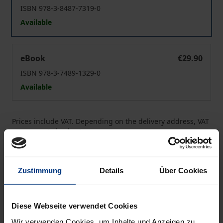
ISBN 978-3-8487-7319-0
Available
Völkerrecht
eBook
€29.90
ISBN 978-3-7489-1329-0
Available
Prices include VAT. Depending on the delivery address, VAT
may vary at checkout.
Add to Cart
Zustimmung
Details
Über Cookies
Add to Wish List
Delivery cost notice
Diese Webseite verwendet Cookies
Wir verwenden Cookies, um Inhalte und Anzeigen zu