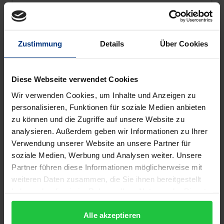
Nomos, 1. Edition 2011
€42.00
incl. VAT
Zustimmung
Details
Über Cookies
Select options
Diese Webseite verwendet Cookies
Wir verwenden Cookies, um Inhalte und Anzeigen zu
personalisieren, Funktionen für soziale Medien anbieten
zu können und die Zugriffe auf unsere Website zu
analysieren. Außerdem geben wir Informationen zu Ihrer
Verwendung unserer Website an unsere Partner für
soziale Medien, Werbung und Analysen weiter. Unsere
Partner führen diese Informationen möglicherweise mit
weiteren Daten zusammen, die Sie ihnen bereitgestellt
haben oder die sie im Rahmen Ihrer Nutzung der Dienste
gesammelt haben.
Alle akzeptieren