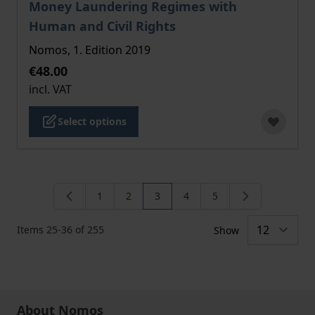
Money Laundering Regimes with
Human and Civil Rights
Nomos, 1. Edition 2019
€48.00
incl. VAT
Select options
1
2
3
4
5
Page
Page
You're currently reading page
Page
Page
Items
25
-
36
of
255
Show
About Nomos