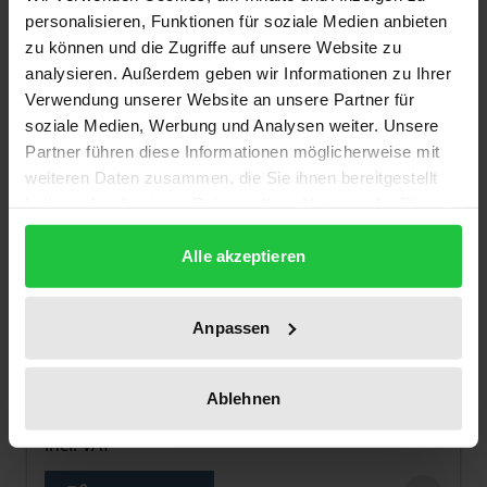
personalisieren, Funktionen für soziale Medien anbieten
zu können und die Zugriffe auf unsere Website zu
analysieren. Außerdem geben wir Informationen zu Ihrer
Verwendung unserer Website an unsere Partner für
soziale Medien, Werbung und Analysen weiter. Unsere
Partner führen diese Informationen möglicherweise mit
weiteren Daten zusammen, die Sie ihnen bereitgestellt
haben oder die sie im Rahmen Ihrer Nutzung der Dienste
gesammelt haben.
Alle akzeptieren
The price depends on the options chosen on the pro
Deutsche Unternehmen und die US-
Anpassen
amerikanische Discovery
Nomos, 1. Edition 2019
Ablehnen
€112.00
incl. VAT