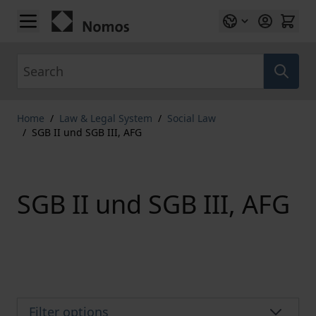
Skip to Content
Search
Home
/
Law & Legal System
/
Social Law
/
SGB II und SGB III, AFG
SGB II und SGB III, AFG
Filter options