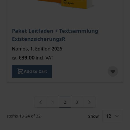
Paket Leitfaden + Textsammlung
ExistenzsicherungsR
Nomos, 1. Edition 2026
€39.00
incl. VAT
ca.
Add to Cart
1
2
3
Page
You're currently reading page
Page
Items
13
-
24
of
32
Show