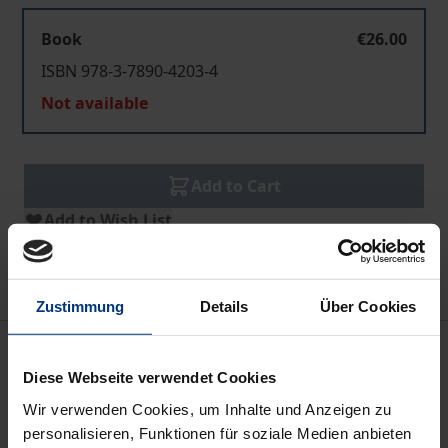
Book
€26.00
ISBN 978-3-7890-4203-4
Not available
Add to Cart
Add to Wish List
Delivery cost notice
Zustimmung
Details
Über Cookies
Description
Diese Webseite verwendet Cookies
Der siebte Sammelband der Würzburger
Wir verwenden Cookies, um Inhalte und Anzeigen zu
Universitätsreden behandelt Voraussetzungen,
personalisieren, Funktionen für soziale Medien anbieten