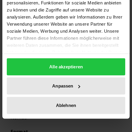
Bibliographical data
personalisieren, Funktionen für soziale Medien anbieten
zu können und die Zugriffe auf unsere Website zu
analysieren. Außerdem geben wir Informationen zu Ihrer
Edition
Verwendung unserer Website an unsere Partner für
1
soziale Medien, Werbung und Analysen weiter. Unsere
Partner führen diese Informationen möglicherweise mit
ISBN
weiteren Daten zusammen, die Sie ihnen bereitgestellt
978-3-7890-1112-2
haben oder die sie im Rahmen Ihrer Nutzung der Dienste
gesammelt haben.
Publication Date
Alle akzeptieren
Mar 25, 1985
Anpassen
Year of Publication
1985
Ablehnen
Publisher
Nomos
Format