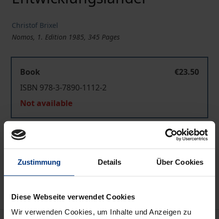
Christof Brixel
Nomos, 1. Edition 1985, 345 Pages
Book
€23.50
ISBN 978-3-7890-1112-2
Not available
Add to Cart
Add to Wish List
Zustimmung
Details
Über Cookies
Delivery cost notice
Diese Webseite verwendet Cookies
Wir verwenden Cookies, um Inhalte und Anzeigen zu