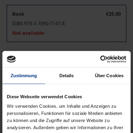
Book
€35.00
ISBN 978-3-7890-7147-8
Not available
Add to Cart
Add to Wish List
Delivery cost notice
Zustimmung
Details
Über Cookies
Diese Webseite verwendet Cookies
Description
Wir verwenden Cookies, um Inhalte und Anzeigen zu
personalisieren, Funktionen für soziale Medien anbieten
zu können und die Zugriffe auf unsere Website zu
Gesang ist seit Jahrhunderten ein integraler
analysieren. Außerdem geben wir Informationen zu Ihrer
Bestandteil religiöser Gemeinschaften. Seit dem 18.