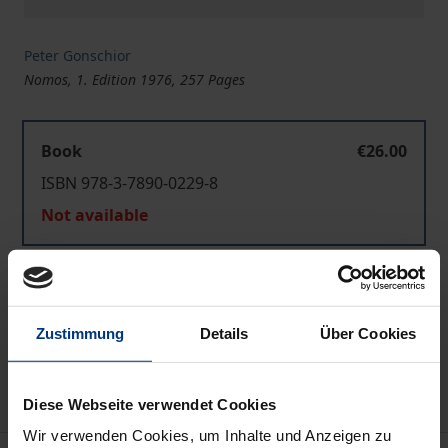
Peter Gonschior
Nomos, 1. Edition 1976, 257 Pages
Book
€26.00
ISBN 978-3-7890-0229-8
Not available
Add to Cart
Add to Wish List
Zustimmung
Details
Über Cookies
Delivery cost notice
Diese Webseite verwendet Cookies
Wir verwenden Cookies, um Inhalte und Anzeigen zu