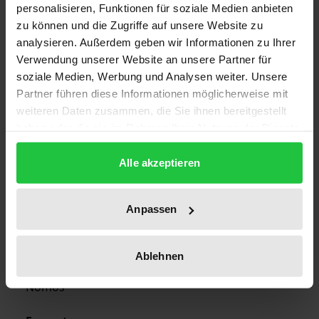
Bibliographical data
personalisieren, Funktionen für soziale Medien anbieten
zu können und die Zugriffe auf unsere Website zu
analysieren. Außerdem geben wir Informationen zu Ihrer
Edition
Verwendung unserer Website an unsere Partner für
1
soziale Medien, Werbung und Analysen weiter. Unsere
Partner führen diese Informationen möglicherweise mit
ISBN
weiteren Daten zusammen, die Sie ihnen bereitgestellt
978-3-7890-0229-8
haben oder die sie im Rahmen Ihrer Nutzung der Dienste
gesammelt haben.
Publication Date
Alle akzeptieren
Jan 1, 1976
Anpassen
Year of Publication
1976
Ablehnen
Publisher
Nomos