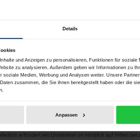
Book
€22.50
ISBN 978-3-7890-9553-5
Not available
Details
Add to Cart
Add to Wish List
Cookies
nhalte und Anzeigen zu personalisieren, Funktionen für soziale
Delivery cost notice
Website zu analysieren. Außerdem geben wir Informationen zu I
r soziale Medien, Werbung und Analysen weiter. Unsere Partner
 Daten zusammen, die Sie ihnen bereitgestellt haben oder die s
n.
Bibliographical data
Anpassen
enschen eine Lebenskrise, die ihren gesamten sozialen Kon
ischen Verfahren beherrschen und heilen. Der unlösbare K
Medizin erfordert ein Umdenken im Hinblick auf Hilfen be