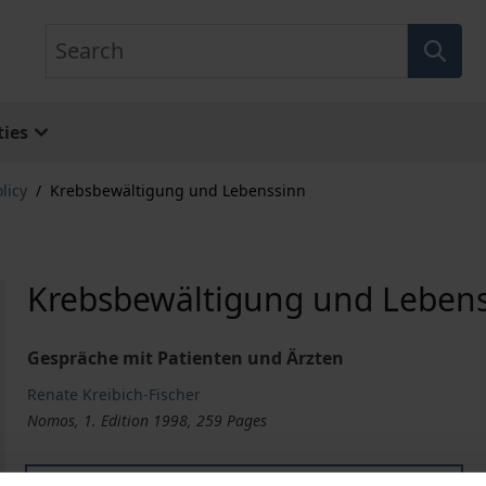
Search
ies
licy
/
Krebsbewältigung und Lebenssinn
Krebsbewältigung und Leben
Gespräche mit Patienten und Ärzten
Renate Kreibich-Fischer
Nomos, 1. Edition 1998, 259 Pages