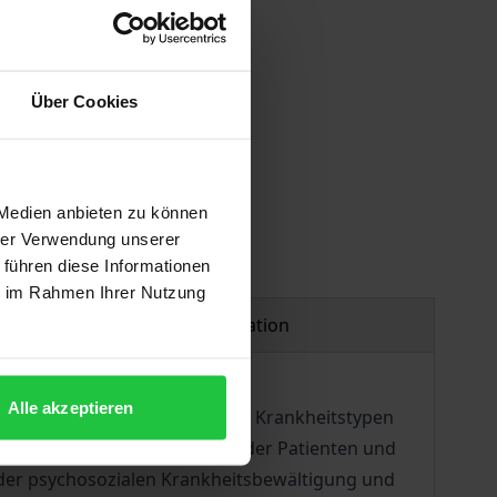
Über Cookies
 Medien anbieten zu können
hrer Verwendung unserer
 führen diese Informationen
ie im Rahmen Ihrer Nutzung
Product safety information
Alle akzeptieren
text verändert. Und nur wenige Krankheitstypen
onflikt zwischen dem Leiden der Patienten und
i der psychosozialen Krankheitsbewältigung und