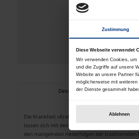
Zustimmung
Diese Webseite verwendet 
Wir verwenden Cookies, um I
und die Zugriffe auf unsere 
Website an unsere Partner fü
möglicherweise mit weiteren
der Dienste gesammelt habe
Description
Ablehnen
Die Krankheit »Krebs« ist für die betroffenen M
lassen sich mit den heute angewendeten medizin
den mangelnden Heilerfolgen der traditionellen 