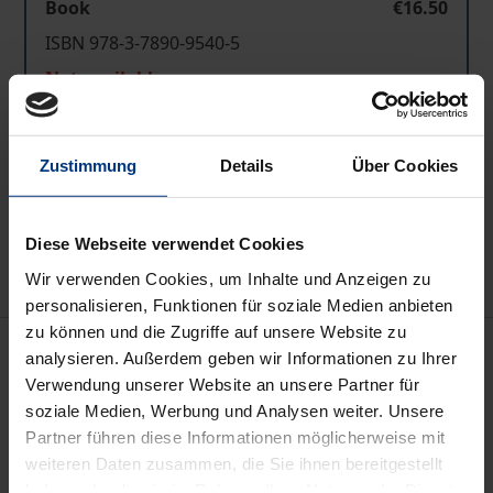
Book
€16.50
ISBN 978-3-7890-9540-5
Not available
Zustimmung
Details
Über Cookies
Add to Cart
Add to Wish List
Delivery cost notice
Diese Webseite verwendet Cookies
Wir verwenden Cookies, um Inhalte und Anzeigen zu
personalisieren, Funktionen für soziale Medien anbieten
zu können und die Zugriffe auf unsere Website zu
Description
analysieren. Außerdem geben wir Informationen zu Ihrer
Verwendung unserer Website an unsere Partner für
Netzwerke: Ein Begriff, der heute fast schon
soziale Medien, Werbung und Analysen weiter. Unsere
Partner führen diese Informationen möglicherweise mit
inflationär benutzt wird. Was sind Netzwerke?
weiteren Daten zusammen, die Sie ihnen bereitgestellt
Ursprünglich bezeichneten sie die »Verknüpfung
haben oder die sie im Rahmen Ihrer Nutzung der Dienste