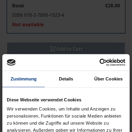
Book
€28.00
ISBN 978-3-7890-1923-4
Not available
Add to Cart
Add to Wish List
Delivery cost notice
Zustimmung
Details
Über Cookies
Bibliographical data
Diese Webseite verwendet Cookies
Wir verwenden Cookies, um Inhalte und Anzeigen zu
personalisieren, Funktionen für soziale Medien anbieten
Edition
zu können und die Zugriffe auf unsere Website zu
1
analysieren. Außerdem geben wir Informationen zu Ihrer