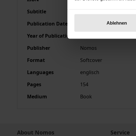
Subtitle
Seminar held by the Ott
Ablehnen
Publication Date
Apr 10, 1992
Year of Publication
1992
Publisher
Nomos
Format
Softcover
Languages
englisch
Pages
154
Medium
Book
About Nomos
Service