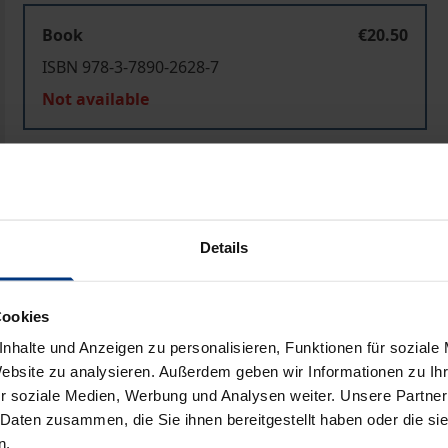
Book
€20.50
ISBN 978-3-7890-2628-7
Not available
Add to Cart
Add to Wish List
Delivery cost notice
Details
Prod
Cookies
nhalte und Anzeigen zu personalisieren, Funktionen für soziale
Website zu analysieren. Außerdem geben wir Informationen zu I
r soziale Medien, Werbung und Analysen weiter. Unsere Partner
 Daten zusammen, die Sie ihnen bereitgestellt haben oder die s
n.