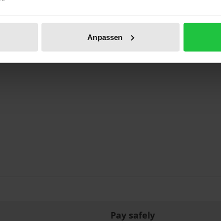
o Benecke Stiftung e.V. from the 24th to the 28th of Octob
Anpassen
Pay safely