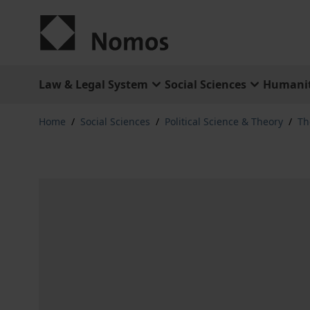
Skip to Content
Law & Legal System
Social Sciences
Humanit
Home
/
Social Sciences
/
Political Science & Theory
/
Th