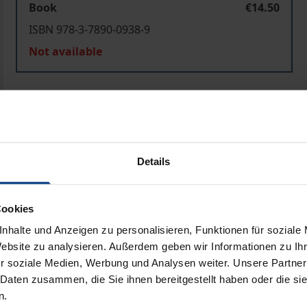
Book
€14.50
ISBN 978-3-7890-0938-9
Not available
Add to Cart
Add to Wish List
Delivery cost notice
Details
Prod
Cookies
nhalte und Anzeigen zu personalisieren, Funktionen für soziale
Website zu analysieren. Außerdem geben wir Informationen zu I
r soziale Medien, Werbung und Analysen weiter. Unsere Partner
 Daten zusammen, die Sie ihnen bereitgestellt haben oder die s
n.