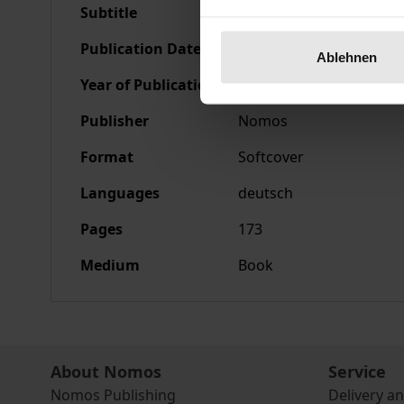
Subtitle
Von der Notwendigkeit
Publication Date
Oct 5, 1983
Ablehnen
Year of Publication
1983
Publisher
Nomos
Format
Softcover
Languages
deutsch
Pages
173
Medium
Book
About Nomos
Service
Nomos Publishing
Delivery a