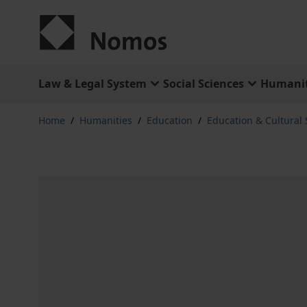
Skip to Content
Law & Legal System
Social Sciences
Humanit
Home
/
Humanities
/
Education
/
Education & Cultural 