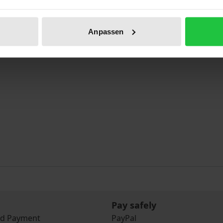
, mit Wissen umgehen zu können
Anpassen
Pay safely
nd Payment
PayPal