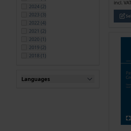
incl. VA
products available
2024
(
2
)
products available
2023
(
3
)
Se
products available
2022
(
4
)
products available
2021
(
2
)
products available
2020
(
1
)
products available
2019
(
2
)
products available
2018
(
1
)
Languages
filter