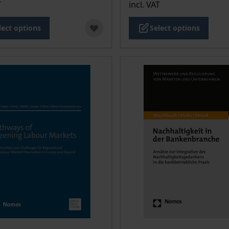
T
incl. VAT
lect options
Select options