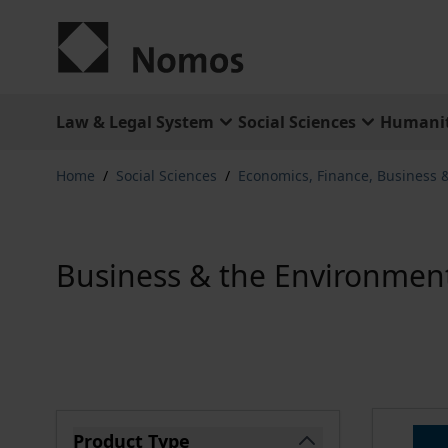
Skip to Content
Law & Legal System
Social Sciences
Humanit
Home
/
Social Sciences
/
Economics, Finance, Business
Business & the Environmen
Skip to product list
Product Type