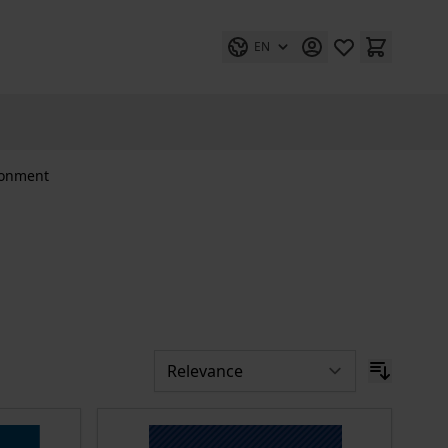
EN
ronment