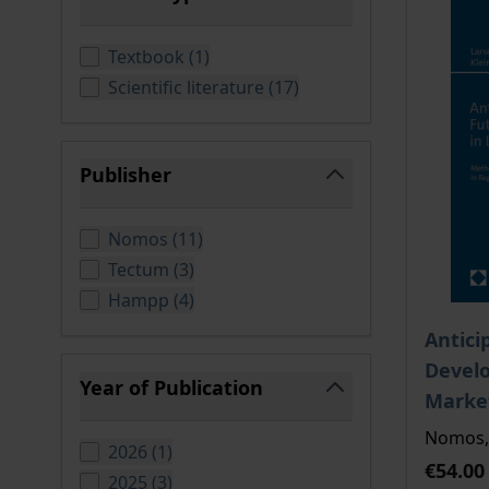
filter
products available
Textbook
(
1
)
products available
Scientific literature
(
17
)
Publisher
filter
products available
Nomos
(
11
)
products available
Tectum
(
3
)
products available
Hampp
(
4
)
The pri
Antici
Devel
Year of Publication
Marke
filter
Nomos, 
products available
2026
(
1
)
€54.00
products available
2025
(
3
)