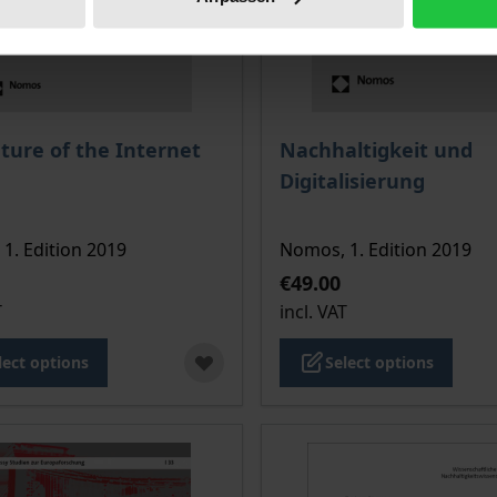
ce depends on the options chosen on the product page
The price depends on the
ture of the Internet
Nachhaltigkeit und
Digitalisierung
1. Edition 2019
Nomos, 1. Edition 2019
€49.00
T
incl. VAT
lect options
Select options