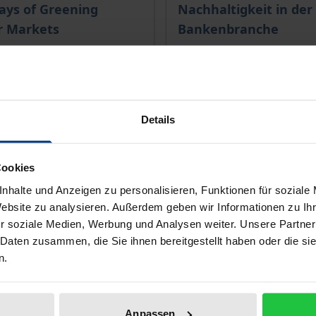
ce depends on the options chosen on the product page
The price depends on the
ays of Greening
Nachhaltigkeit in der
r Markets
Bankenbranche
1. Edition 2023
Nomos, 1. Edition 2021
€44.00
T
incl. VAT
Details
lect options
Select options
Cookies
nhalte und Anzeigen zu personalisieren, Funktionen für soziale
Website zu analysieren. Außerdem geben wir Informationen zu I
r soziale Medien, Werbung und Analysen weiter. Unsere Partner
 Daten zusammen, die Sie ihnen bereitgestellt haben oder die s
n.
Anpassen