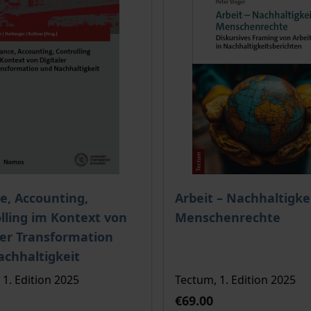
ce depends on the options chosen on the product page
The price depends on the
e, Accounting,
Arbeit – Nachhaltigkei
lling im Kontext von
Menschenrechte
ler Transformation
chhaltigkeit
1. Edition 2025
Tectum, 1. Edition 2025
€69.00