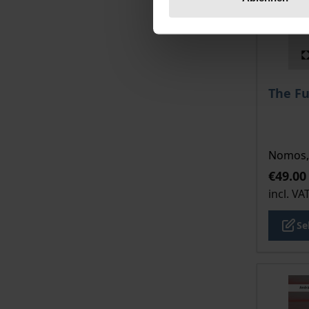
The pri
The Fu
Nomos, 
€49.00
incl. VA
Se