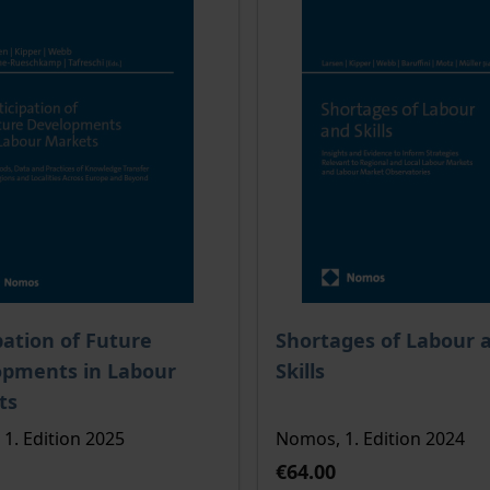
ce depends on the options chosen on the product page
The price depends on the
pation of Future
Shortages of Labour 
opments in Labour
Skills
ts
1. Edition 2025
Nomos, 1. Edition 2024
€64.00