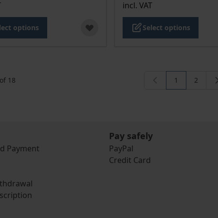
T
incl. VAT
lect options
Select options
of
18
1
2
You're curren
Page
Pay safely
nd Payment
PayPal
Credit Card
ithdrawal
scription