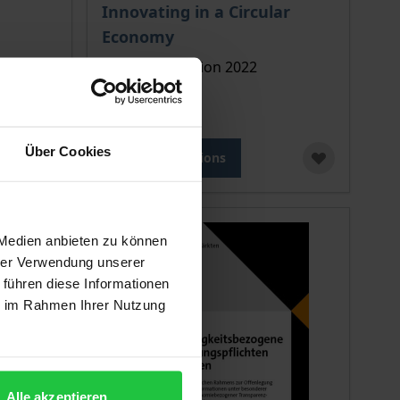
 options chosen on the product page
The price depends on the options chosen o
Innovating in a Circular
Economy
Tectum, 1. Edition 2022
€42.00
incl. VAT
Über Cookies
Select options
 Medien anbieten zu können
hrer Verwendung unserer
 führen diese Informationen
ie im Rahmen Ihrer Nutzung
Alle akzeptieren