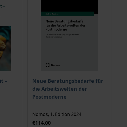
 options chosen on the product page
The price depends on the options chosen o
t –
Neue Beratungsbedarfe für
die Arbeitswelten der
Postmoderne
Nomos, 1. Edition 2024
€114.00