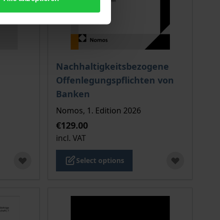
 options chosen on the product page
The price depends on the options chosen o
Nachhaltigkeitsbezogene
Offenlegungspflichten von
Banken
Nomos, 1. Edition 2026
€129.00
incl. VAT
Select options