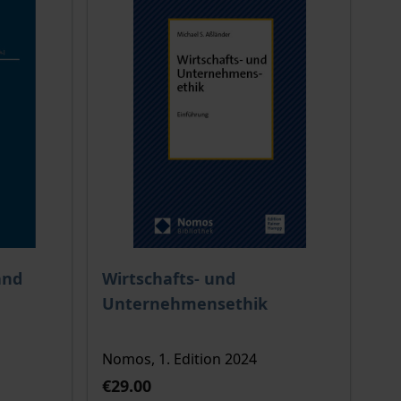
 options chosen on the product page
The price depends on the options chosen o
and
Wirtschafts- und
Unternehmensethik
Nomos, 1. Edition 2024
€29.00