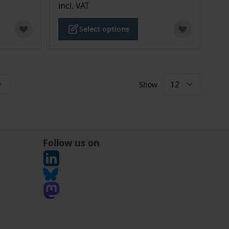
incl. VAT
Select options
Show
tly reading page
Follow us on