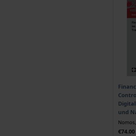
The pri
Financ
Contro
Digita
und Na
Nomos, 
€74.00