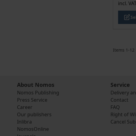
incl. VA
Se
Items
1
-
12
About Nomos
Service
Nomos Publishing
Delivery a
Press Service
Contact
Career
FAQ
Our publishers
Right of W
Inlibra
Cancel Sub
NomosOnline