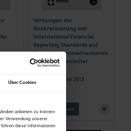
 options chosen on the product page
The price depends on the options chosen o
te
Wirkungen der
e
Konkretisierung von
ebs
International Financial
Reporting Standards auf
Transmissionsmechanismen
makroökonomischer
Schocks
Nomos, 1. Edition 2013
Über Cookies
€89.00
incl. VAT
Select options
 Medien anbieten zu können
hrer Verwendung unserer
 führen diese Informationen