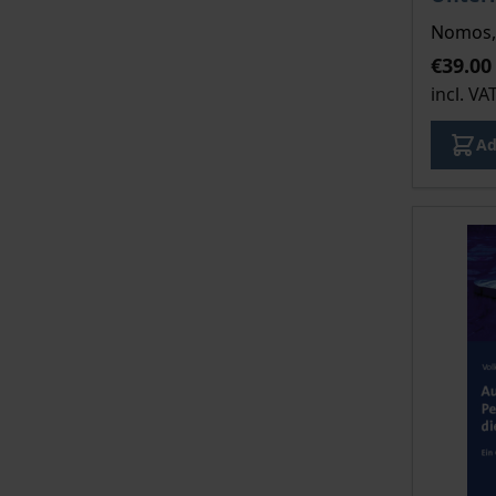
Nomos, 
€39.00
incl. VA
Ad