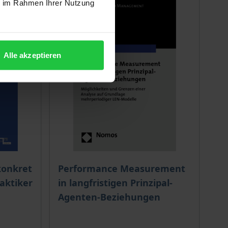
ie im Rahmen Ihrer Nutzung
Alle akzeptieren
 options chosen on the product page
The price depends on the options chosen o
onkret
Performance Measurement
aktiker
in langfristigen Prinzipal-
Agenten-Beziehungen