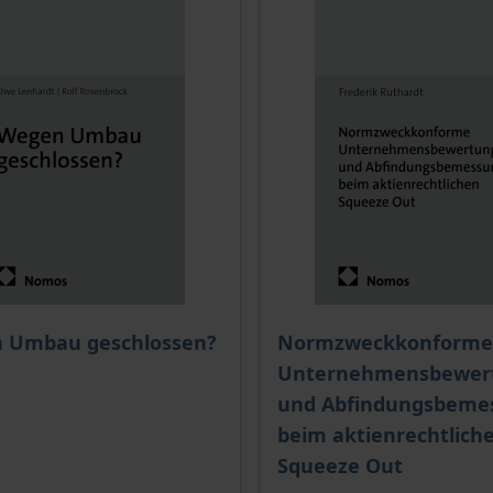
ce depends on the options chosen on the product page
The price depends on the
 Umbau geschlossen?
Normzweckkonforme
Unternehmensbewer
und Abfindungsbeme
beim aktienrechtlich
Squeeze Out