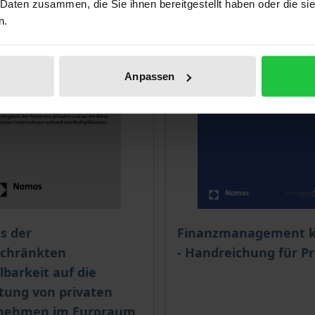
 Daten zusammen, die Sie ihnen bereitgestellt haben oder die s
n.
Anpassen
ce depends on the options chosen on the product page
The price depends on the
ss der
Finanzmanagement k
schränkten
- Handreichung für Pr
barkeit auf die
tung von privaten
nehmen im Euroraum