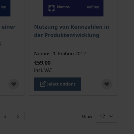
 options chosen on the product page
The price depends on the options chosen o
 einer
Nutzung von Kennzahlen in
der Produktentwicklung
s
Nomos, 1. Edition 2012
€59.00
incl. VAT
Select options
5
Show
 reading page
e
Page