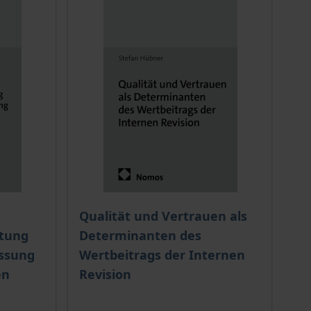
 options chosen on the product page
The price depends on the options chosen o
Qualität und Vertrauen als
tung
Determinanten des
ssung
Wertbeitrags der Internen
en
Revision