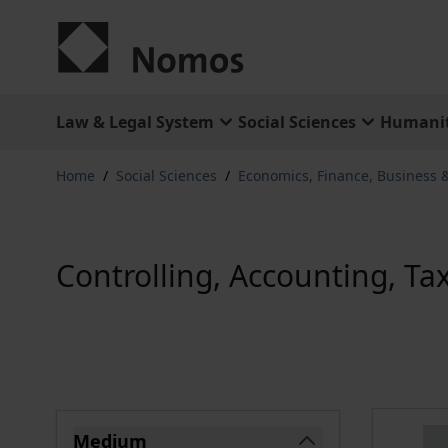
Skip to Content
Law & Legal System
Social Sciences
Humanit
Home
/
Social Sciences
/
Economics, Finance, Business
Controlling, Accounting, Ta
Skip to product list
Medium