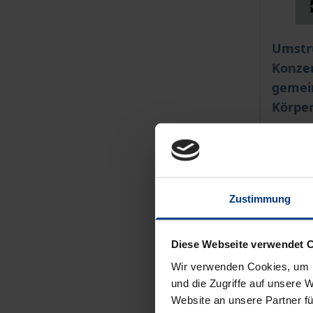
The pri
Umstr
Konze
gemei
Körpe
Nomos, 
Zustimmung
€64.00
incl. VA
Diese Webseite verwendet 
Ad
Wir verwenden Cookies, um I
und die Zugriffe auf unsere 
Website an unsere Partner fü