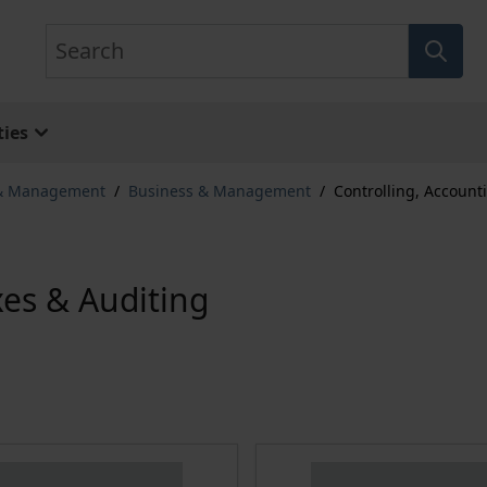
Search
ies
 & Management
/
Business & Management
/
Controlling, Account
xes & Auditing