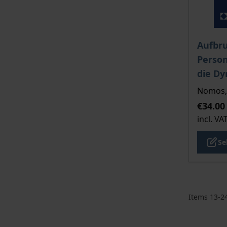
The pri
Aufbru
Perso
die D
Nomos, 
€34.00
incl. VA
Se
Items
13
-
2