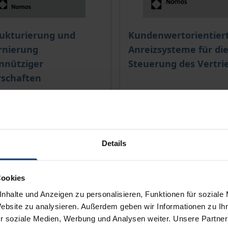
ce depends on the options chosen on the product page
The price depends on the
ukturierung und
Kundenwertorientier
rnierung
Anreizsysteme für di
nnütziger
Steuerung des Vertri
rschaften
1. Edition 2013
Nomos, 1. Edition 2013
Details
€69.00
T
incl. VAT
Cookies
d to Cart
Add to Cart
nhalte und Anzeigen zu personalisieren, Funktionen für soziale
Website zu analysieren. Außerdem geben wir Informationen zu I
r soziale Medien, Werbung und Analysen weiter. Unsere Partner