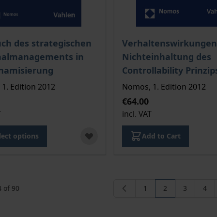
ce depends on the options chosen on the product page
The price depends on the
ch des strategischen
Verhaltenswirkungen
nalmanagements in
Nichteinhaltung des
ynamisierung
Controllability Prinzip
1. Edition 2012
Nomos, 1. Edition 2012
€64.00
T
incl. VAT
lect options
Add to Cart
4
of
90
1
2
3
4
Page
You're currently
Page
Pag