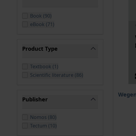
filter
products available
Book
(
90
)
products available
eBook
(
71
)
Product Type
filter
products available
Textbook
(
1
)
products available
Scientific literature
(
86
)
The pri
Wegen
Publisher
filter
products available
Nomos
(
80
)
products available
Tectum
(
10
)