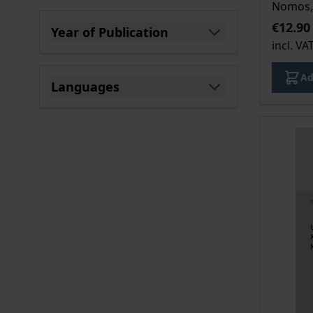
Nomos, 
€12.90
Year of Publication
incl. VA
filter
Ad
Languages
filter