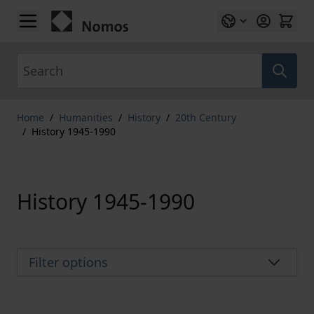
Skip to Content
Search
Home
/
Humanities
/
History
/
20th Century
/
History 1945-1990
History 1945-1990
Filter options