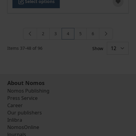
Select options
2
3
4
5
6
Page
Page
You're currently reading page
Page
Page
Items
37
-
48
of
96
Show
About Nomos
Nomos Publishing
Press Service
Career
Our publishers
Inlibra
NomosOnline
Journals