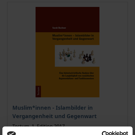
Muslim*innen - Islambilder in
Vergangenheit und Gegenwart
Tectum, 1. Edition 2017