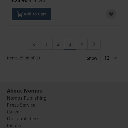
€24.90
incl. VAT
Add to Cart
1
2
3
4
Page
Page
You're currently reading page
Page
Items
25
-
36
of
39
Show
About Nomos
Nomos Publishing
Press Service
Career
Our publishers
Inlibra