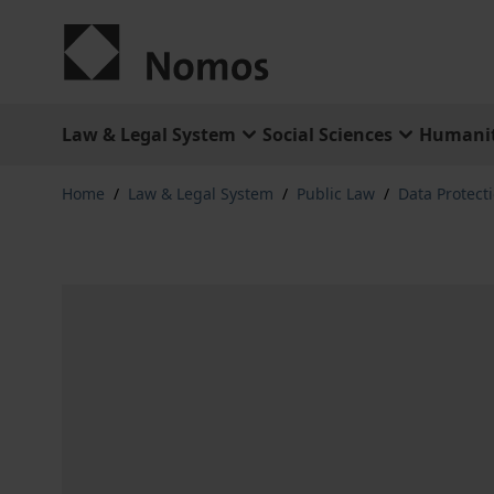
Skip to Content
Law & Legal System
Social Sciences
Humanit
Home
/
Law & Legal System
/
Public Law
/
Data Protect