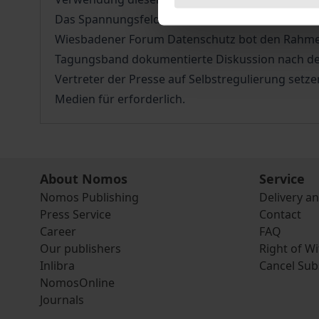
Das Spannungsfeld zwischen den Grundrechten P
Wiesbadener Forum Datenschutz bot den Rahmen,
Tagungsband dokumentierte Diskussion nach den
Vertreter der Presse auf Selbstregulierung setze
Medien für erforderlich.
About Nomos
Service
Nomos Publishing
Delivery a
Press Service
Contact
Career
FAQ
Our publishers
Right of W
Inlibra
Cancel Sub
NomosOnline
Journals