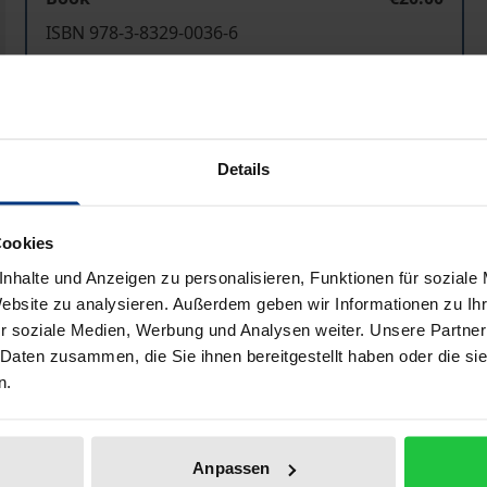
ISBN 978-3-8329-0036-6
Not available
Add to Cart
Add to Wish List
Details
Delivery cost notice
Cookies
nhalte und Anzeigen zu personalisieren, Funktionen für soziale
Bibliographical data
Website zu analysieren. Außerdem geben wir Informationen zu I
r soziale Medien, Werbung und Analysen weiter. Unsere Partner
 Daten zusammen, die Sie ihnen bereitgestellt haben oder die s
n.
inhaltung sind heute fast überall zur Selbstverständlichke
nde Datenschutzregelungen noch ist eine Datenschutzaufsich
Lebensbereichen angewiesen, um ihrer Informationspflich
Anpassen
hste in die Privatsphäre einzelner Personen eingreifen, de