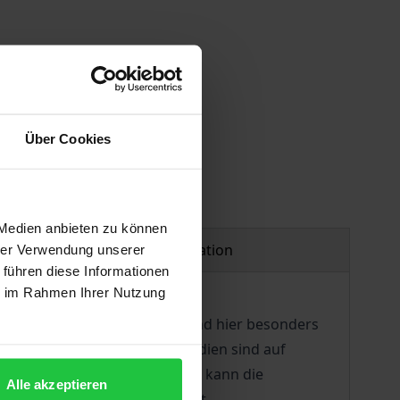
Über Cookies
 Medien anbieten zu können
Product safety information
hrer Verwendung unserer
 führen diese Informationen
ie im Rahmen Ihrer Nutzung
it geworden. Für die Medien und hier besonders
t institutionalisiert. Die Medien sind auf
t nachzukommen; andererseits kann die
Alle akzeptieren
ren Rechte es zu schützen gilt.