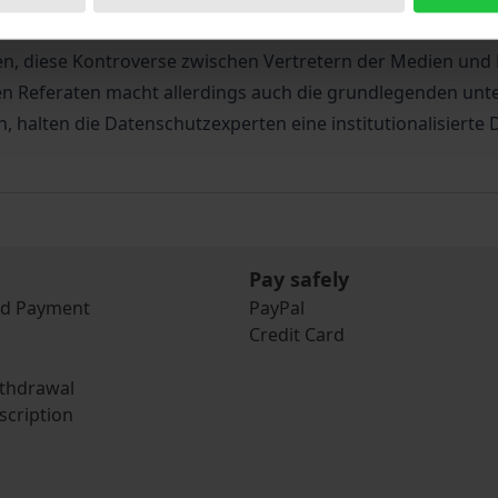
ressefreiheit und Recht auf informationelle Selbstbestim
 diese Kontroverse zwischen Vertretern der Medien und D
 Referaten macht allerdings auch die grundlegenden unter
n, halten die Datenschutzexperten eine institutionalisierte
Pay safely
nd Payment
PayPal
Credit Card
ithdrawal
scription