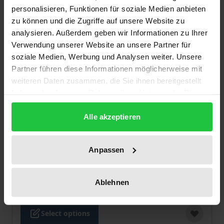
personalisieren, Funktionen für soziale Medien anbieten
zu können und die Zugriffe auf unsere Website zu
analysieren. Außerdem geben wir Informationen zu Ihrer
Verwendung unserer Website an unsere Partner für
soziale Medien, Werbung und Analysen weiter. Unsere
Partner führen diese Informationen möglicherweise mit
weiteren Daten zusammen, die Sie ihnen bereitgestellt
haben oder die sie im Rahmen Ihrer Nutzung der Dienste
gesammelt haben.
Alle akzeptieren
The price depends on the options chosen on the pro
Data Access, Consumer Interests and
Public Welfare
Anpassen
Nomos, 1. Edition 2021
€89.00
Ablehnen
incl. VAT
Select options