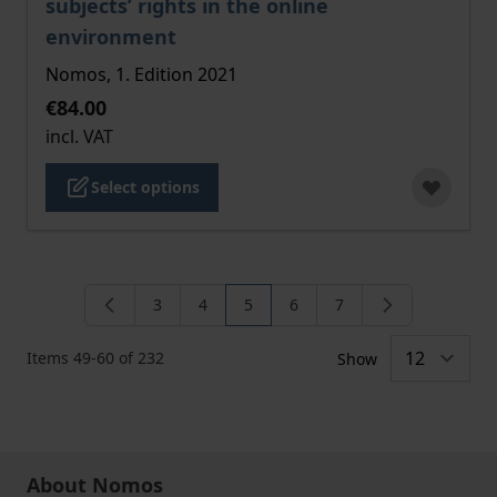
subjects’ rights in the online
environment
Nomos, 1. Edition 2021
€84.00
incl. VAT
Select options
3
4
5
6
7
Page
Page
You're currently reading page
Page
Page
Items
49
-
60
of
232
Show
About Nomos