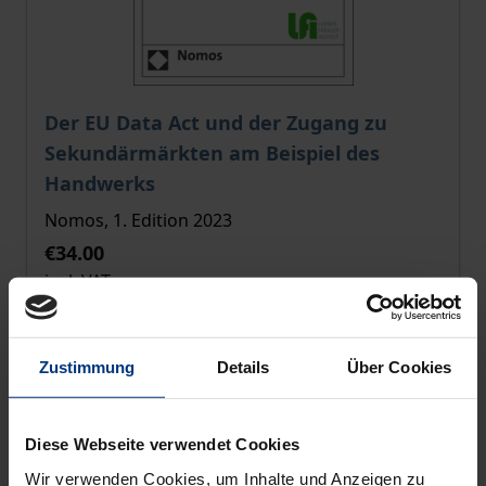
The price depends on the options chosen on the pro
Der EU Data Act und der Zugang zu
Sekundärmärkten am Beispiel des
Handwerks
Nomos, 1. Edition 2023
€34.00
incl. VAT
Select options
Zustimmung
Details
Über Cookies
Diese Webseite verwendet Cookies
Wir verwenden Cookies, um Inhalte und Anzeigen zu