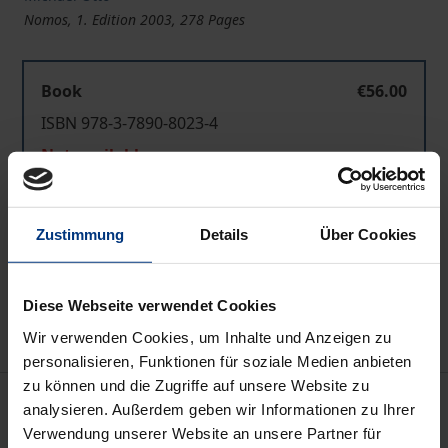
Nomos, 1. Edition 2003, 278 Pages
Book
€56.00
ISBN 978-3-7890-8023-4
Not available
Zustimmung
Details
Über Cookies
Add to Cart
Add to Wish List
Delivery cost notice
Diese Webseite verwendet Cookies
Wir verwenden Cookies, um Inhalte und Anzeigen zu
personalisieren, Funktionen für soziale Medien anbieten
zu können und die Zugriffe auf unsere Website zu
Description
analysieren. Außerdem geben wir Informationen zu Ihrer
Verwendung unserer Website an unsere Partner für