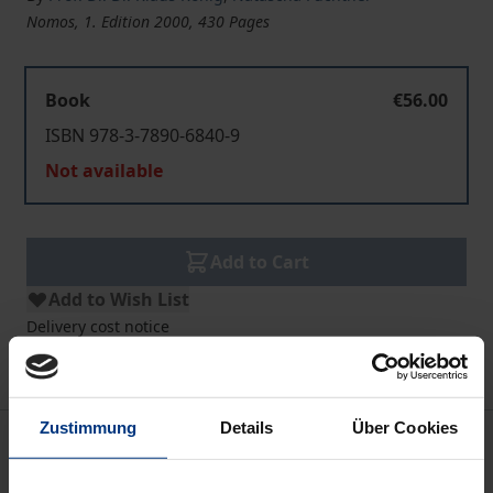
Nomos, 1. Edition 2000, 430 Pages
Book
€56.00
ISBN 978-3-7890-6840-9
Not available
Add to Cart
Add to Wish List
Delivery cost notice
Zustimmung
Details
Über Cookies
Description