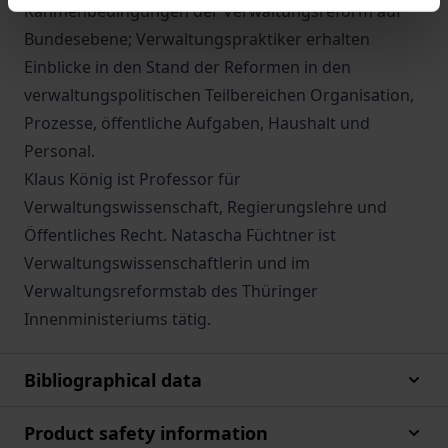
Rahmenbedingungen der Verwaltungsreform auf
Bundesebene; Verwaltungspraktiker erhalten
Einblicke in den Stand der Reformen in den
verwaltungspolitischen Teilbereichen Organisation,
Prozesse, öffentliche Aufgaben, Haushalt und
Personal.
Klaus König ist Professor für
Verwaltungswissenschaft, Regierungslehre und
Öffentliches Recht. Natascha Füchtner ist
Verwaltungswissenschaftlerin und im
Verwaltungsreformstab des Thüringer
Innenministeriums tätig.
Bibliographical data
Product safety information