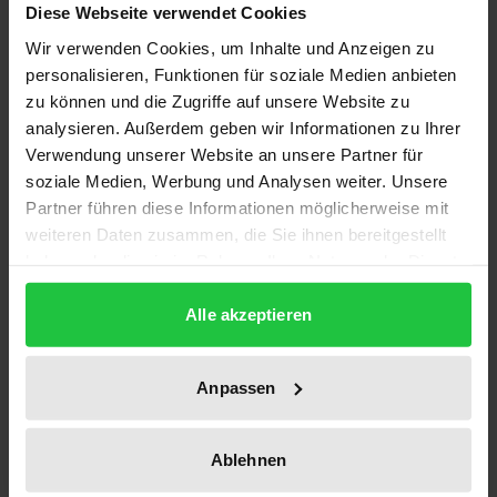
In Fragen eines New Public Managements gilt die
Diese Webseite verwendet Cookies
deutsche Bundesverwaltung im internationalen
Wir verwenden Cookies, um Inhalte und Anzeigen zu
Vergleich wie auch gegenüber den Ländern und den
personalisieren, Funktionen für soziale Medien anbieten
zu können und die Zugriffe auf unsere Website zu
Kommunen als Nachzügler.
analysieren. Außerdem geben wir Informationen zu Ihrer
Vor dem Hintergrund der Hauptstadtentscheidung,
Verwendung unserer Website an unsere Partner für
des Regierungsumzuges nach Berlin und der
soziale Medien, Werbung und Analysen weiter. Unsere
Einsetzung eines Sachverständigenrates »Schlanker
Partner führen diese Informationen möglicherweise mit
Staat« stellen die Verfasser die Maßnahmen zur
weiteren Daten zusammen, die Sie ihnen bereitgestellt
Modernisierung der Bundesverwaltung während
haben oder die sie im Rahmen Ihrer Nutzung der Dienste
gesammelt haben.
der 13. Legislaturperiode dar. Unter Verweis auf die
Alle akzeptieren
Reformgeschichte des Bundes sowie auf
internationale Entwicklungen arbeiten sie die
bundesdeutschen Eigenheiten der
Anpassen
zentralstaatlichen Modernisierung heraus.
Verwaltungswissenschaftlern vermittelt die Studie
Ablehnen
Kenntnis über die institutionellen und politischen