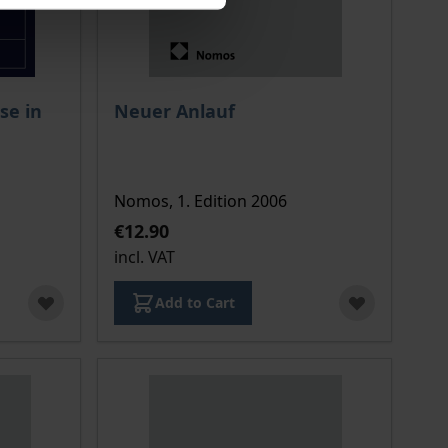
 options chosen on the product page
The price depends on the options chosen o
se in
Neuer Anlauf
Nomos, 1. Edition 2006
€12.90
incl. VAT
Add to Cart