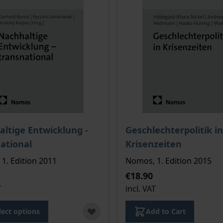
ce depends on the options chosen on the product page
The price depends on the
ltige Entwicklung -
Geschlechterpolitik in
ational
Krisenzeiten
1. Edition 2011
Nomos, 1. Edition 2015
€18.90
T
incl. VAT
lect options
Add to Cart