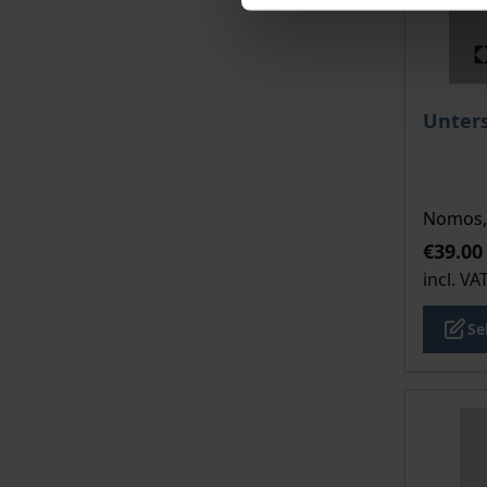
The pri
Unters
Nomos, 
€39.00
incl. VA
Se