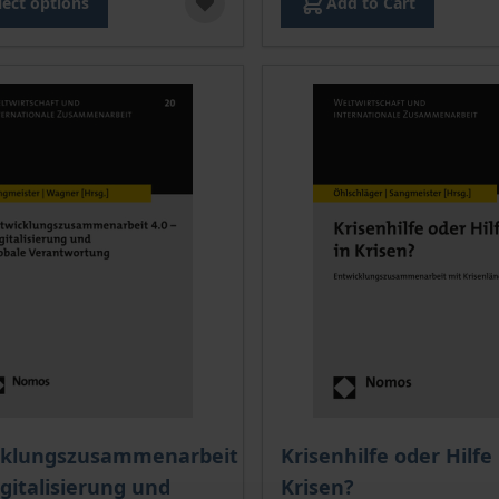
lect options
Add to Cart
ce depends on the options chosen on the product page
The price depends on the
cklungszusammenarbeit
Krisenhilfe oder Hilfe 
Digitalisierung und
Krisen?