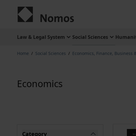
Skip to Content
Law & Legal System
Social Sciences
Humanit
Home
/
Social Sciences
/
Economics, Finance, Business
Economics
Skip to product list
Category