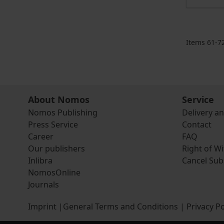
Items
61
-
7
About Nomos
Service
Nomos Publishing
Delivery a
Press Service
Contact
Career
FAQ
Our publishers
Right of W
Inlibra
Cancel Sub
NomosOnline
Journals
Imprint
|
General Terms and Conditions
|
Privacy Po