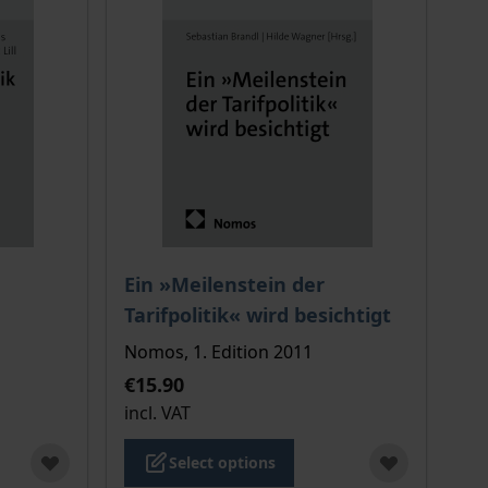
 options chosen on the product page
The price depends on the options chosen o
Ein »Meilenstein der
Tarifpolitik« wird besichtigt
Nomos, 1. Edition 2011
€15.90
incl. VAT
Select options