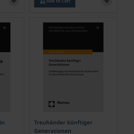
Add to Cart
 options chosen on the product page
The price depends on the options chosen o
in
Treuhänder künftiger
Generationen