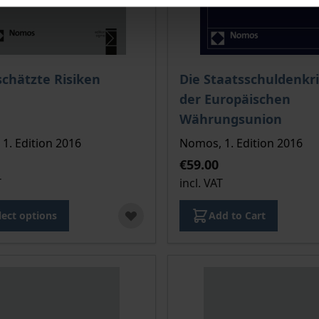
ce depends on the options chosen on the product page
The price depends on the
chätzte Risiken
Die Staatsschuldenkri
der Europäischen
Währungsunion
1. Edition 2016
Nomos, 1. Edition 2016
€59.00
T
incl. VAT
lect options
Add to Cart