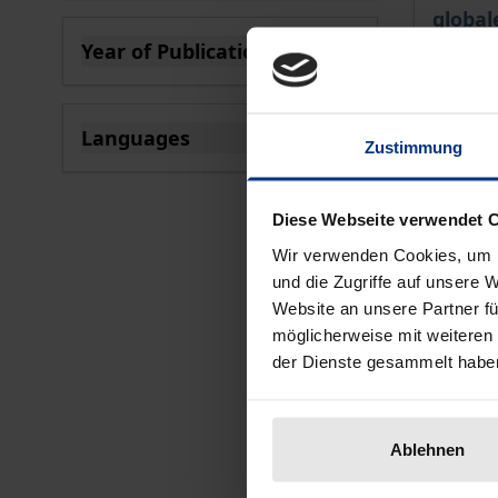
globa
Year of Publication
Nomos, 
filter
€36.00
incl. VA
Languages
Zustimmung
filter
Se
Diese Webseite verwendet 
Wir verwenden Cookies, um I
und die Zugriffe auf unsere 
Website an unsere Partner fü
möglicherweise mit weiteren
der Dienste gesammelt habe
Ablehnen