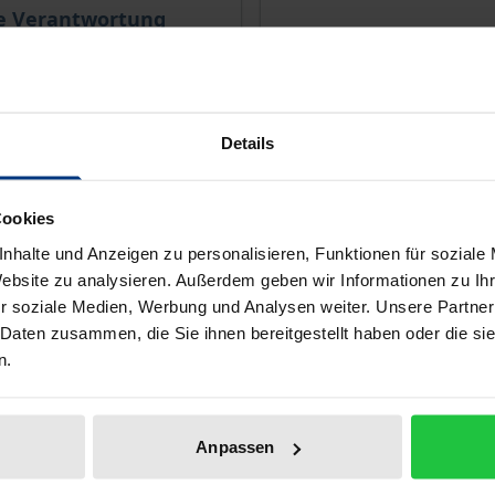
le Verantwortung
1. Edition 2018
Nomos, 1. Edition 2016
€34.00
T
incl. VAT
Details
lect options
Select options
Cookies
nhalte und Anzeigen zu personalisieren, Funktionen für soziale
Website zu analysieren. Außerdem geben wir Informationen zu I
r soziale Medien, Werbung und Analysen weiter. Unsere Partner
 Daten zusammen, die Sie ihnen bereitgestellt haben oder die s
n.
Anpassen