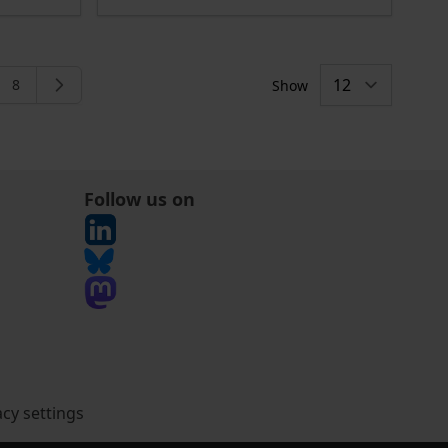
8
Show
rently reading page
e
Page
Follow us on
acy settings