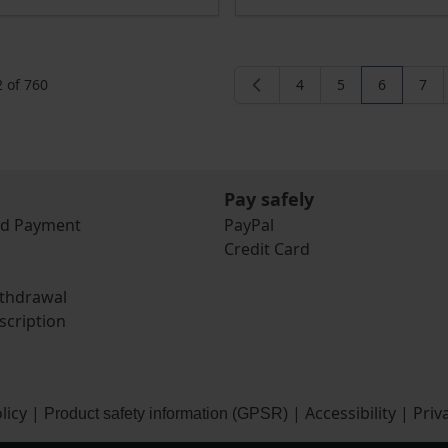
2
of
760
4
5
6
7
Page
Page
You're cur
Pag
Pay safely
nd Payment
PayPal
Credit Card
ithdrawal
scription
licy
|
|
Accessibility
|
Priv
Product safety information (GPSR)