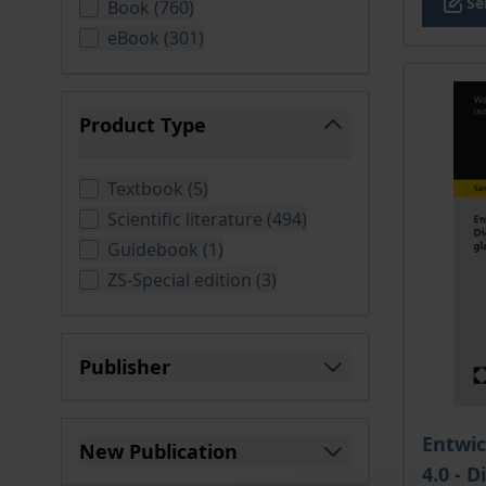
Se
products available
Book
(
760
)
products available
eBook
(
301
)
Product Type
filter
products available
Textbook
(
5
)
products available
Scientific literature
(
494
)
products available
Guidebook
(
1
)
products available
ZS-Special edition
(
3
)
Publisher
filter
The pri
Entwi
New Publication
4.0 - 
filter