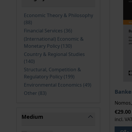
filter
Economic Theory & Philosophy
products available
(88
)
products available
Financial Services
(36
)
(International) Economic &
products available
Monetary Policy
(130
)
Country & Regional Studies
products available
(140
)
Structural, Competition &
products available
Regulatory Policy
(199
)
products available
Environmental Economics
(49
)
The pri
Banke
products available
Other
(83
)
Nomos, 
€29.00
Medium
incl. VA
filter