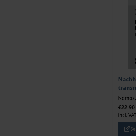
The pri
Nachha
transn
Nomos, 
€22.90
incl. VA
Se