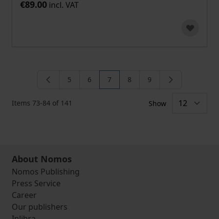
€89.00
incl. VAT
5
6
7
8
9
Page
Page
You're currently reading page
Page
Page
Items
73
-
84
of
141
Show
About Nomos
Nomos Publishing
Press Service
Career
Our publishers
Inlibra