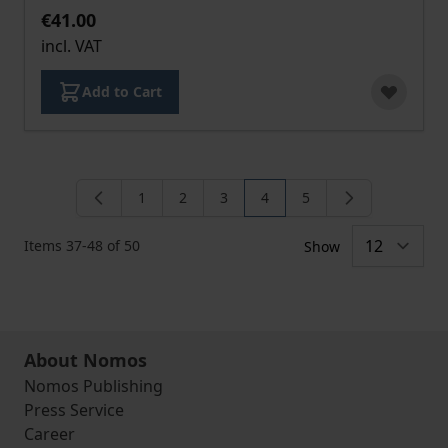
€41.00
incl. VAT
Add to Cart
1
2
3
4
5
Page
Page
Page
You're currently reading pa
Page
Items
37
-
48
of
50
Show
About Nomos
Nomos Publishing
Press Service
Career