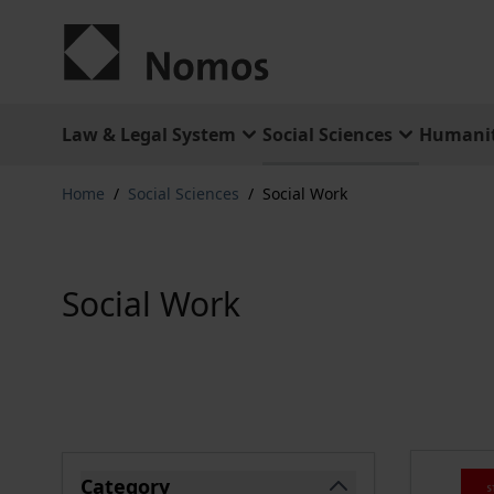
Skip to Content
Law & Legal System
Social Sciences
Humanit
Home
/
Social Sciences
/
Social Work
Social Work
Skip to product list
Category