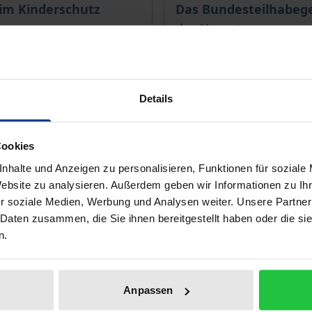
ce depends on the options chosen on the product page
The price depends on the
im Kinderschutz
Das Bundesteilhabege
der Umsetzung
 1. Edition 2024
Nomos, 1. Edition 2024
€69.00
T
incl. VAT
Details
lect options
Select options
Cookies
nhalte und Anzeigen zu personalisieren, Funktionen für soziale
Website zu analysieren. Außerdem geben wir Informationen zu I
r soziale Medien, Werbung und Analysen weiter. Unsere Partner
 Daten zusammen, die Sie ihnen bereitgestellt haben oder die s
n.
Anpassen