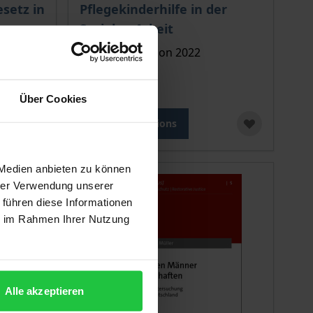
 options chosen on the product page
The price depends on the options chosen o
setz in
Pflegekinderhilfe in der
Sozialen Arbeit
Nomos, 1. Edition 2022
€24.00
incl. VAT
Über Cookies
Select options
 Medien anbieten zu können
hrer Verwendung unserer
 führen diese Informationen
ie im Rahmen Ihrer Nutzung
Alle akzeptieren