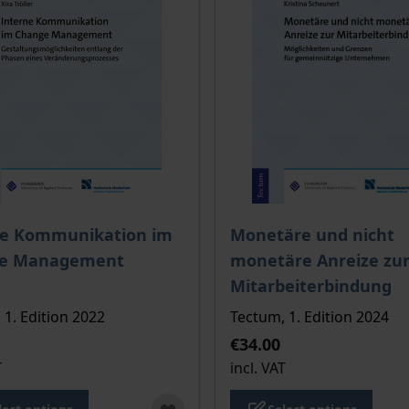
ce depends on the options chosen on the product page
The price depends on the
ne Kommunikation im
Monetäre und nicht
e Management
monetäre Anreize zu
Mitarbeiterbindung
 1. Edition 2022
Tectum, 1. Edition 2024
€34.00
T
incl. VAT