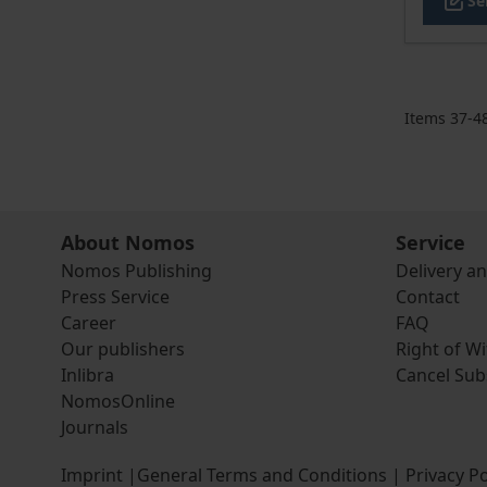
Se
Items
37
-
4
About Nomos
Service
Nomos Publishing
Delivery a
Press Service
Contact
Career
FAQ
Our publishers
Right of W
Inlibra
Cancel Sub
NomosOnline
Journals
Imprint
|
General Terms and Conditions
|
Privacy Po