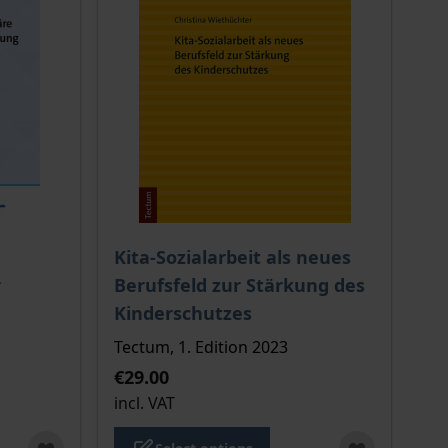
 options chosen on the product page
The price depends on the options chosen o
Kita-Sozialarbeit als neues
r
Berufsfeld zur Stärkung des
Kinderschutzes
Tectum, 1. Edition 2023
€29.00
incl. VAT