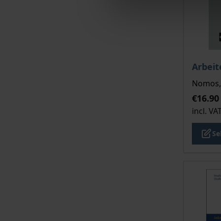
The pri
Arbeit
Nomos, 
€16.90
incl. VA
Se