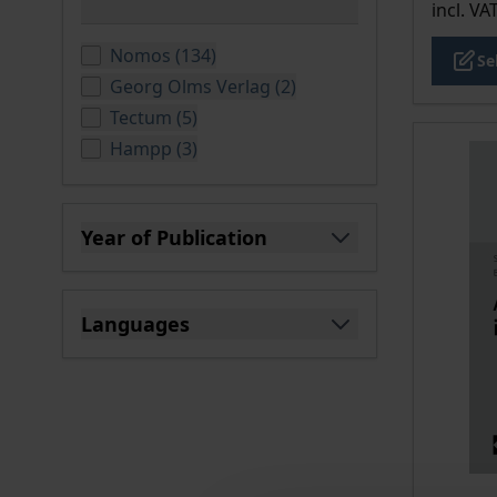
incl. VA
filter
products available
Nomos
(
134
)
Se
products available
Georg Olms Verlag
(
2
)
products available
Tectum
(
5
)
products available
Hampp
(
3
)
Year of Publication
filter
Languages
filter