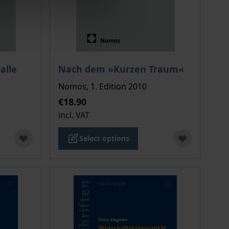
 options chosen on the product page
The price depends on the options chosen o
alle
Nach dem »Kurzen Traum«
Nomos, 1. Edition 2010
€18.90
incl. VAT
Select options