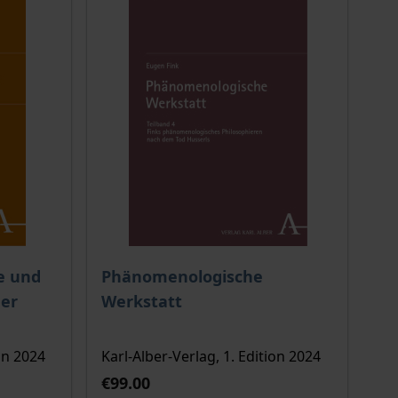
 options chosen on the product page
The price depends on the options chosen o
e und
Phänomenologische
der
Werkstatt
on 2024
Karl-Alber-Verlag, 1. Edition 2024
€99.00