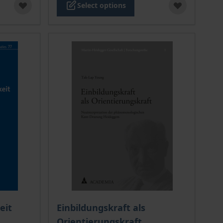
Select options
 options chosen on the product page
The price depends on the options chosen o
eit
Einbildungskraft als
Orientierungskraft