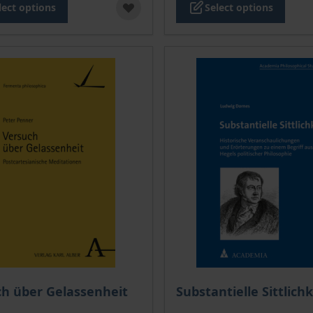
lect options
Select options
ce depends on the options chosen on the product page
The price depends on the
h über Gelassenheit
Substantielle Sittlichk