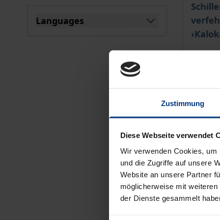
The pri
Schill
verfeh
Languages
filter
›Kalok
Karl-Alb
€34.00
incl. VA
Zustimmung
Se
Diese Webseite verwendet 
Wir verwenden Cookies, um I
und die Zugriffe auf unsere 
Website an unsere Partner fü
möglicherweise mit weiteren
der Dienste gesammelt habe