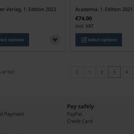
er-Verlag, 1. Edition 2022
Academia, 1. Edition 2021
€74.00
T
incl. VAT
lect options
Select options
6
of
563
1
2
3
4
Page
Page
You're cur
Pag
Pay safely
nd Payment
PayPal
Credit Card