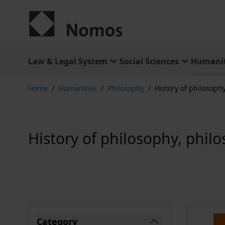
Skip to Content
Law & Legal System
Social Sciences
Humanit
Home
/
Humanities
/
Philosophy
/
History of philosophy
History of philosophy, philo
Skip to product list
Category