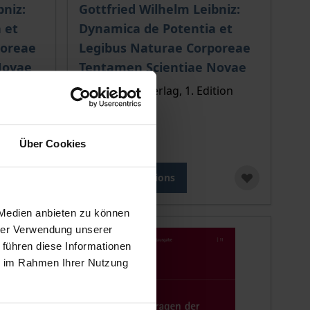
 options chosen on the product page
The price depends on the options chosen o
bniz:
Gottfried Wilhelm Leibniz:
 et
Dynamica de Potentia et
poreae
Legibus Naturae Corporeae
Novae
Tentamen Scientiae Novae
tion
Georg Olms Verlag, 1. Edition
2023
€249.00
Über Cookies
incl. VAT
Select options
 Medien anbieten zu können
hrer Verwendung unserer
 führen diese Informationen
ie im Rahmen Ihrer Nutzung