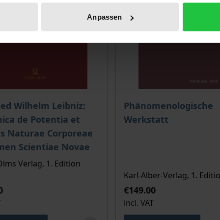
Anpassen
ce depends on the options chosen on the product page
The price depends on the
ied Wilhelm Leibniz:
Phänomenologische
ca de Potentia et
Werkstatt
us Naturae Corporeae
men Scientiae Novae
lms Verlag, 1. Edition
Karl-Alber-Verlag, 1. Editi
0
€149.00
T
incl. VAT