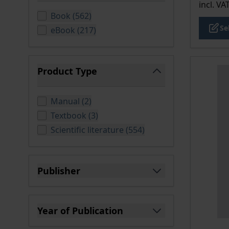
incl. VA
products available
Book
(
562
)
Se
products available
eBook
(
217
)
Product Type
filter
products available
Manual
(
2
)
products available
Textbook
(
3
)
products available
Scientific literature
(
554
)
Publisher
filter
Year of Publication
filter