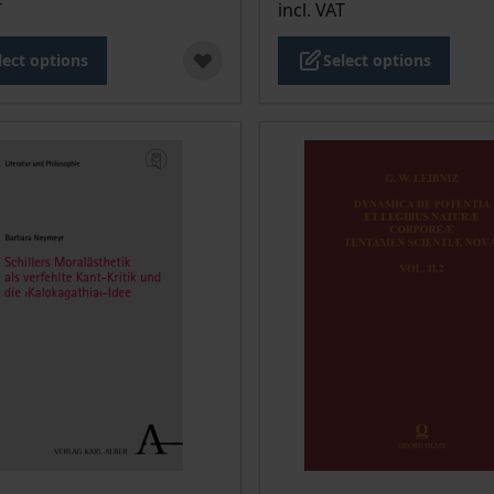
T
incl. VAT
lect options
Select options