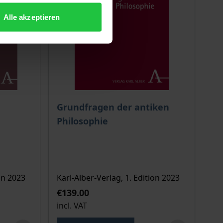
Alle akzeptieren
 options chosen on the product page
The price depends on the options chosen o
Grundfragen der antiken
Philosophie
on 2023
Karl-Alber-Verlag, 1. Edition 2023
€139.00
incl. VAT