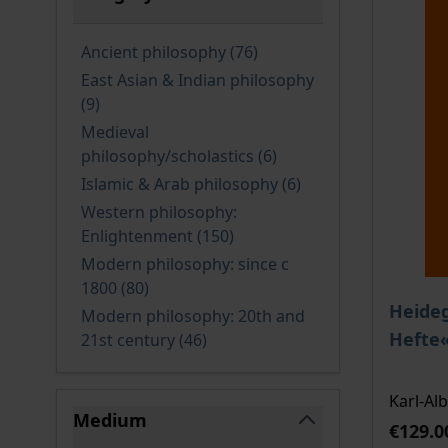
filter
products available
Ancient philosophy
(76
)
East Asian & Indian philosophy
products available
(9
)
Medieval
products available
philosophy/scholastics
(6
)
products available
Islamic & Arab philosophy
(6
)
Western philosophy:
products available
Enlightenment
(150
)
Modern philosophy: since c
products available
1800
(80
)
The pri
Heide
Modern philosophy: 20th and
Hefte
products available
21st century
(46
)
Karl-Alb
Medium
€129.0
filter