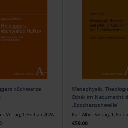
ce depends on the options chosen on the product page
The price depends on the
ggers »Schwarze
Metaphysik, Theologi
«
Ethik im Naturrecht 
‚Epochenschwelle‘
er-Verlag, 1. Edition 2024
Karl-Alber-Verlag, 1. Editi
0
€59.00