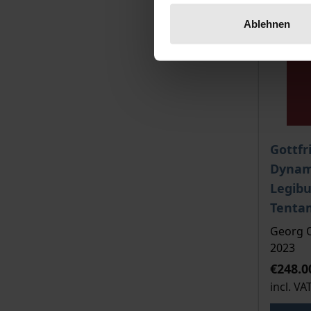
Ablehnen
The pri
Gottfr
Dynami
Legib
Tenta
Georg O
2023
€248.0
incl. VA