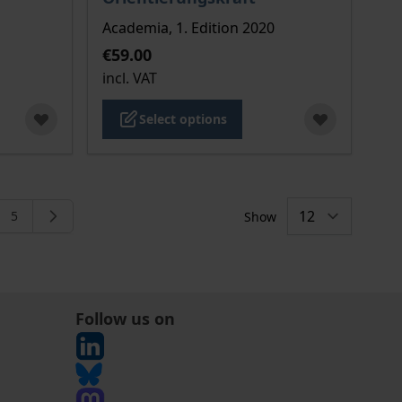
Academia, 1. Edition 2020
€59.00
incl. VAT
Select options
5
Show
rently reading page
e
Page
Follow us on