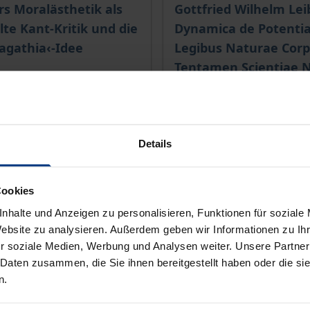
ce depends on the options chosen on the product page
The price depends on the
ers Moralästhetik als
Gottfried Wilhelm Lei
lte Kant-Kritik und die
Dynamica de Potentia
agathia‹-Idee
Legibus Naturae Cor
Tentamen Scientiae 
Georg Olms Verlag, 1. Edi
er-Verlag, 1. Edition 2023
2023
€249.00
Details
T
incl. VAT
lect options
Select options
Cookies
nhalte und Anzeigen zu personalisieren, Funktionen für soziale
Website zu analysieren. Außerdem geben wir Informationen zu I
r soziale Medien, Werbung und Analysen weiter. Unsere Partner
 Daten zusammen, die Sie ihnen bereitgestellt haben oder die s
n.