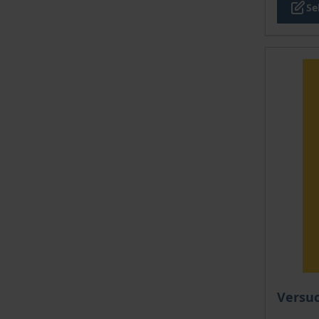
Se
The pri
Versuc