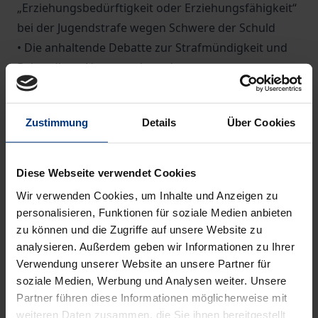
„Erziehungsbedürftigkeit oder Erziehungsfähigkeit“
bei der Jugendstrafe wegen Schwere der Schuld
• Die anhaltende Debatte zur Strafmündigkeit und
Behandlung Heranwachsender
• Gesetz zur Fortentwicklung der StPO und zur
Änderung weiterer Vorschriften
Zustimmung
Details
Über Cookies
• Gesetz zur Bekämpfung sexualisierter Gewalt
gegen Kinder
Diese Webseite verwendet Cookies
Geschrieben von Kennern des JGG:
Wir verwenden Cookies, um Inhalte und Anzeigen zu
Prof. Dr. jur. Kirstin Drenkhahn
, Professorin für
personalisieren, Funktionen für soziale Medien anbieten
Strafrecht und Kriminologie, Freie Universität Berlin
zu können und die Zugriffe auf unsere Website zu
|
Prof. Dr. jur. Stephanie Ernst
, Hochschule Fulda |
analysieren. Außerdem geben wir Informationen zu Ihrer
Verwendung unserer Website an unsere Partner für
Prof. Dr. jur. Heribert Ostendorf
, Professor für
soziale Medien, Werbung und Analysen weiter. Unsere
Strafrecht; vormals Leiter der Forschungsstelle für
Partner führen diese Informationen möglicherweise mit
Jugendstrafrecht und Kriminalprävention,
weiteren Daten zusammen, die Sie ihnen bereitgestellt