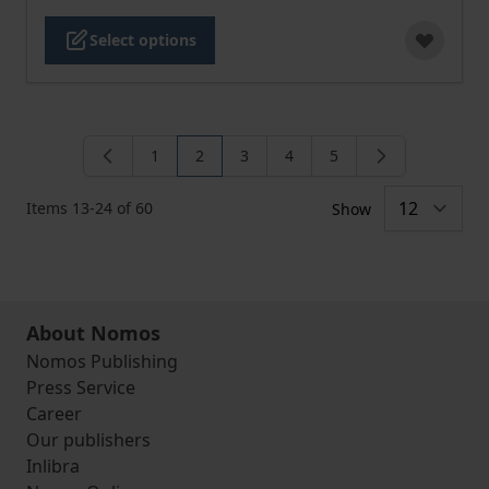
Select options
1
2
3
4
5
Page
You're currently reading page
Page
Page
Page
Items
13
-
24
of
60
Show
About Nomos
Nomos Publishing
Press Service
Career
Our publishers
Inlibra