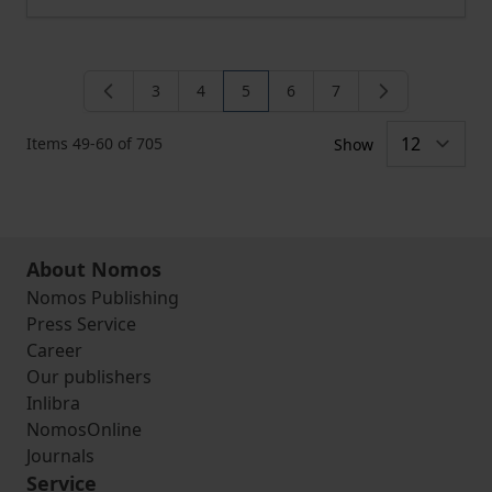
3
4
5
6
7
Page
Page
You're currently reading page
Page
Page
Items
49
-
60
of
705
Show
About Nomos
Nomos Publishing
Press Service
Career
Our publishers
Inlibra
NomosOnline
Journals
Service