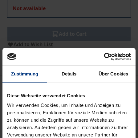
Not available
Add to Cart
Add to Wish List
Delivery cost notice
Zustimmung
Details
Über Cookies
Bibliographical data
Diese Webseite verwendet Cookies
Edition
Wir verwenden Cookies, um Inhalte und Anzeigen zu
22
personalisieren, Funktionen für soziale Medien anbieten
zu können und die Zugriffe auf unsere Website zu
ISBN
analysieren. Außerdem geben wir Informationen zu Ihrer
Verwendung unserer Website an unsere Partner für
978-3-7890-1943-2