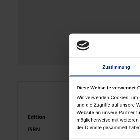
Zustimmung
Diese Webseite verwendet 
Bibliographical data
Wir verwenden Cookies, um I
und die Zugriffe auf unsere 
Website an unsere Partner fü
Edition
1
möglicherweise mit weiteren
der Dienste gesammelt habe
ISBN
978-3-7890-9286-2