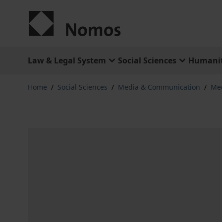
Skip to Content
Law & Legal System
Social Sciences
Humanit
Home
/
Social Sciences
/
Media & Communication
/
Med