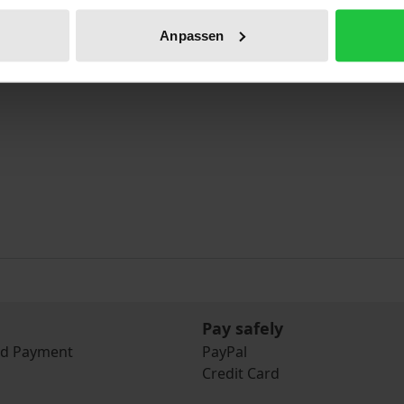
Anpassen
Pay safely
nd Payment
PayPal
Credit Card