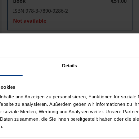
Book
€51.00
ISBN 978-3-7890-9286-2
Not available
Add to Cart
Add to Wish List
Delivery cost notice
Details
Cookies
Prod
nhalte und Anzeigen zu personalisieren, Funktionen für soziale
Website zu analysieren. Außerdem geben wir Informationen zu I
r soziale Medien, Werbung und Analysen weiter. Unsere Partner
 Daten zusammen, die Sie ihnen bereitgestellt haben oder die s
n.