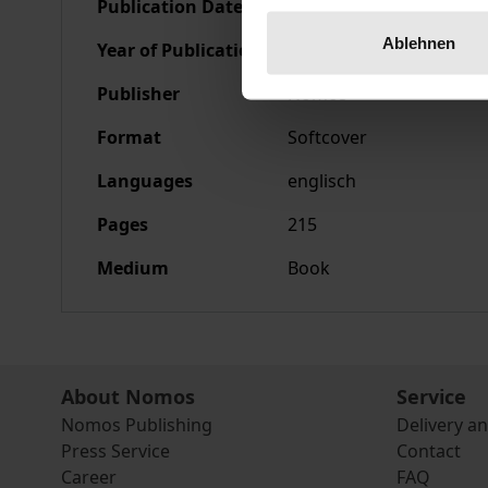
Publication Date
Mar 30, 1995
Ablehnen
Year of Publication
1995
Publisher
Nomos
Format
Softcover
Languages
englisch
Pages
215
Medium
Book
About Nomos
Service
Nomos Publishing
Delivery a
Press Service
Contact
Career
FAQ