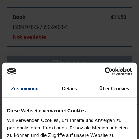
Book
€11.50
ISBN 978-3-7890-2603-4
Not available
Add to Cart
Add to Wish List
Delivery cost notice
Zustimmung
Details
Über Cookies
Diese Webseite verwendet Cookies
Bibliographical data
Wir verwenden Cookies, um Inhalte und Anzeigen zu
personalisieren, Funktionen für soziale Medien anbieten
Edition
zu können und die Zugriffe auf unsere Website zu