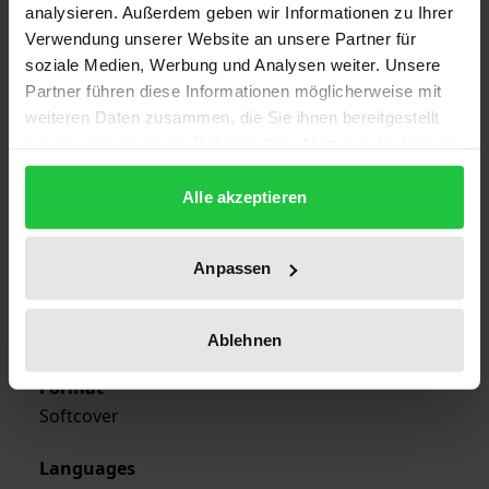
1
analysieren. Außerdem geben wir Informationen zu Ihrer
Verwendung unserer Website an unsere Partner für
ISBN
soziale Medien, Werbung und Analysen weiter. Unsere
978-3-7890-2603-4
Partner führen diese Informationen möglicherweise mit
weiteren Daten zusammen, die Sie ihnen bereitgestellt
Publication Date
haben oder die sie im Rahmen Ihrer Nutzung der Dienste
gesammelt haben.
Jan 16, 1992
Alle akzeptieren
Year of Publication
1992
Anpassen
Publisher
Nomos
Ablehnen
Format
Softcover
Languages