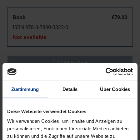
Book
€79.00
ISBN 978-3-7890-3323-0
Not available
Add to Cart
Add to Wish List
Delivery cost notice
Zustimmung
Details
Über Cookies
Diese Webseite verwendet Cookies
Bibliographical data
Wir verwenden Cookies, um Inhalte und Anzeigen zu
personalisieren, Funktionen für soziale Medien anbieten
Edition
zu können und die Zugriffe auf unsere Website zu