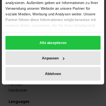
22
analysieren. Außerdem geben wir Informationen zu Ihrer
Verwendung unserer Website an unsere Partner für
ISBN
soziale Medien, Werbung und Analysen weiter. Unsere
978-3-7890-3323-0
Partner führen diese Informationen möglicherweise mit
weiteren Daten zusammen, die Sie ihnen bereitgestellt
Publication Date
haben oder die sie im Rahmen Ihrer Nutzung der Dienste
gesammelt haben.
Aug 3, 1994
Alle akzeptieren
Year of Publication
1994
Anpassen
Publisher
Nomos
Ablehnen
Format
Hardcover
Languages