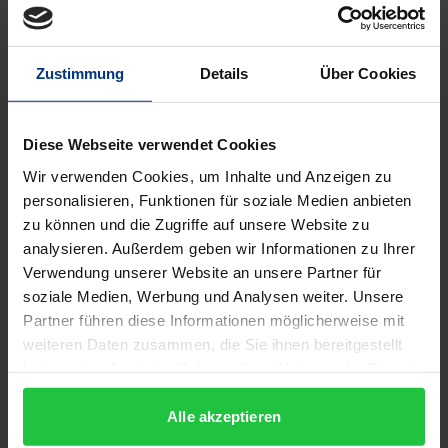
des EuGH für die Auslegung der Konvention eine
große Bedeutung zu.
Zustimmung
Details
Über Cookies
Der
neue Handkommentar
behandelt alle für die
praktische Auslegung der Regelungen relevanten
Diese Webseite verwendet Cookies
Teile. Als erste umfassende Kommentierung
Wir verwenden Cookies, um Inhalte und Anzeigen zu
überhaupt analysiert sie im Einzelnen die rechtliche
personalisieren, Funktionen für soziale Medien anbieten
Tragweite der Vorgaben der Konvention, wobei
zu können und die Zugriffe auf unsere Website zu
insbesondere Wert auf den Einbezug der Praxis des
analysieren. Außerdem geben wir Informationen zu Ihrer
Compliance Committee und der Rechtsprechung
Verwendung unserer Website an unsere Partner für
soziale Medien, Werbung und Analysen weiter. Unsere
des EuGH gelegt wird.
Partner führen diese Informationen möglicherweise mit
Schwerpunkte
liegen auf den Themen
weiteren Daten zusammen, die Sie ihnen bereitgestellt
• Zugang zu Umweltinformationen,
haben oder die sie im Rahmen Ihrer Nutzung der Dienste
• Beteiligung der Öffentlichkeit an bestimmten
gesammelt haben.
Entscheidungsverfahren,
Alle akzeptieren
• gerichtlicher Zugang sowohl von Einzelnen als