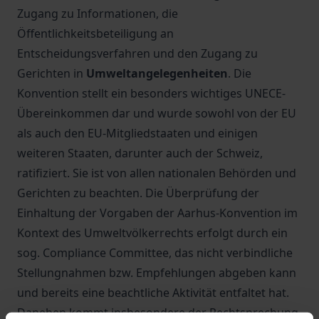
Zugang zu Informationen, die
Öffentlichkeitsbeteiligung an
Entscheidungsverfahren und den Zugang zu
Gerichten in
Umweltangelegenheiten
. Die
Konvention stellt ein besonders wichtiges UNECE-
Übereinkommen dar und wurde sowohl von der EU
als auch den EU-Mitgliedstaaten und einigen
weiteren Staaten, darunter auch der Schweiz,
ratifiziert. Sie ist von allen nationalen Behörden und
Gerichten zu beachten. Die Überprüfung der
Einhaltung der Vorgaben der Aarhus-Konvention im
Kontext des Umweltvölkerrechts erfolgt durch ein
sog. Compliance Committee, das nicht verbindliche
Stellungnahmen bzw. Empfehlungen abgeben kann
und bereits eine beachtliche Aktivität entfaltet hat.
Daneben kommt insbesondere der Rechtsprechung