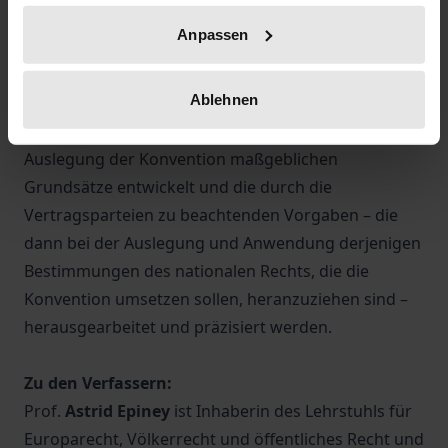
auch von Verbänden.
Anpassen
Die Erörterung erfolgt Artikel für Artikel, wobei auch
die Entstehungsgeschichte und die Einbettung der
Ablehnen
Konvention in das (Umwelt-) Völkerrecht
berücksichtigt werden. So können die für die
Auslegung der Konvention maßgeblichen
Grundsätze entwickelt und die durch die
Vertragsparteien zu beachtenden Vorgaben – die
dann bei der Auslegung und Anwendung derjenigen
Bestimmungen des nationalen Rechts, die die
Konvention umsetzen sollen, heranzuziehen sind –
herausgearbeitet und präzisiert werden.
Zu den Verfassern:
Prof.
Astrid Epiney
ist Inhaberin des Lehrstuhls für
Europarecht, Völkerrecht und öffentliches Recht und