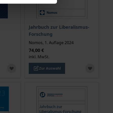
ion auf der Produktdetailseite
chtet sich nach der gewählten Produktoption auf der Produkt
Der Preis dieses Titels richtet sich nach de
Jahrbuch zur Liberalismus-
Forschung
Nomos, 1. Auflage 2024
74,00 €
inkl. MwSt.
Zur Auswahl