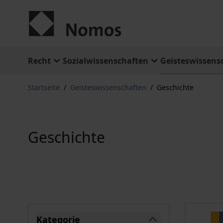
Zum Inhalt springen
Recht
Sozialwissenschaften
Geisteswissens
Startseite
/
Geisteswissenschaften
/
Geschichte
Geschichte
Springe zu Produktliste
Kategorie