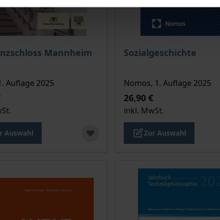
is dieses Titels richtet sich nach der gewählten Produktopt
Der Preis dieses Titels ri
enzschloss Mannheim
Sozialgeschichte
1. Auflage 2025
Nomos, 1. Auflage 2025
€
26,90 €
wSt.
inkl. MwSt.
r Auswahl
Zur Auswahl