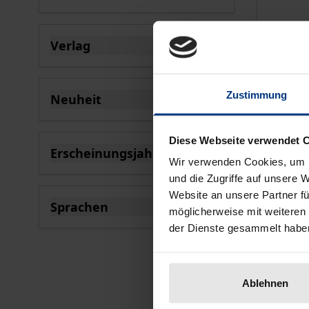
Nomos, 
Verlag
39,90 
filter
inkl. M
Zustimmung
Neuheit
Zu
filter
Diese Webseite verwendet 
Erscheinungsjahr
Wir verwenden Cookies, um I
filter
und die Zugriffe auf unsere 
Website an unsere Partner fü
Sprachen
möglicherweise mit weiteren
filter
der Dienste gesammelt habe
Ablehnen