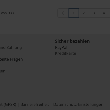
von
933
1
2
3
4
Sie lesen gerade die S
Seite
Seite
Seit
Sicher bezahlen
und Zahlung
PayPal
Kreditkarte
tellte Fragen
gen
it (GPSR)
|
Barrierefreiheit
|
Datenschutz-Einstellungen