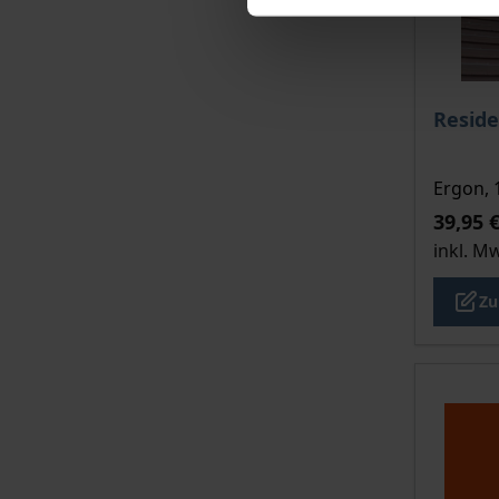
Der Pre
Resid
Ergon, 
39,95 
inkl. M
Zu