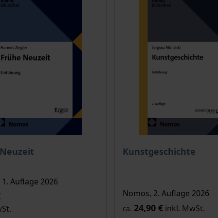
te
is dieses Titels richtet sich nach der gewählten Produktopt
 Neuzeit
Kunstgeschichte
e
1. Auflage 2026
Nomos, 2. Auflage 2026
€
24,90 €
inkl. MwSt.
wSt.
ca.