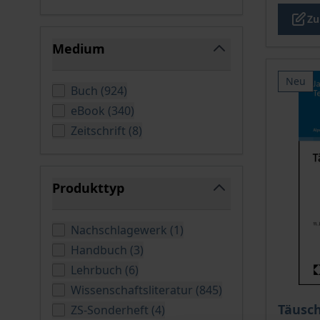
Zu
Medium
filter
Neu
verfügbare Produkte
Buch
(
924
)
verfügbare Produkte
eBook
(
340
)
verfügbare Produkte
Zeitschrift
(
8
)
Produkttyp
filter
verfügbare Produkte
Nachschlagewerk
(
1
)
verfügbare Produkte
Handbuch
(
3
)
verfügbare Produkte
Lehrbuch
(
6
)
verfügbare Produ
Wissenschaftsliteratur
(
845
)
Der Pre
Täusch
verfügbare Produkte
ZS-Sonderheft
(
4
)