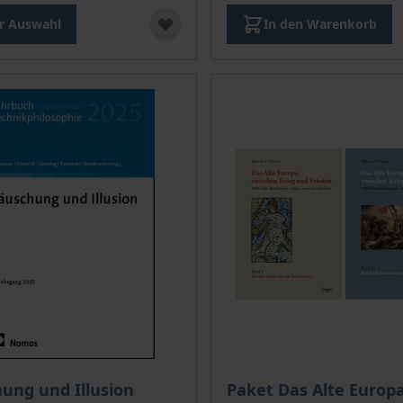
r Auswahl
In den Warenkorb
kte
is dieses Titels richtet sich nach der gewählten Produktopt
ung und Illusion
Paket Das Alte Europ