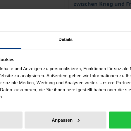
zwischen Krieg und F
1. Auflage 2026
Ergon, 1. Auflage 2026
€
84,00 €
inkl. MwSt.
wSt.
Details
r Auswahl
In den Warenkorb
Cookies
nhalte und Anzeigen zu personalisieren, Funktionen für soziale
Website zu analysieren. Außerdem geben wir Informationen zu I
r soziale Medien, Werbung und Analysen weiter. Unsere Partner
 Daten zusammen, die Sie ihnen bereitgestellt haben oder die s
n.
Anpassen