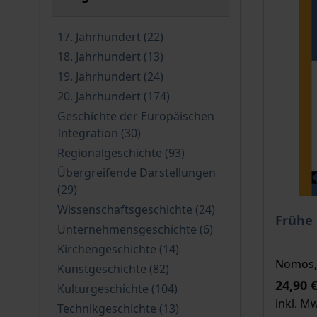
filter
verfügbare Produkte
17. Jahrhundert
(22
)
verfügbare Produkte
18. Jahrhundert
(13
)
verfügbare Produkte
19. Jahrhundert
(24
)
verfügbare Produkte
20. Jahrhundert
(174
)
Geschichte der Europäischen
verfügbare Produkte
Integration
(30
)
verfügbare Produkte
Regionalgeschichte
(93
)
Übergreifende Darstellungen
verfügbare Produkte
(29
)
verfügbare Produk
Wissenschaftsgeschichte
(24
)
Der Pre
Frühe
verfügbare Produkt
Unternehmensgeschichte
(6
)
verfügbare Produkte
Kirchengeschichte
(14
)
Nomos, 
verfügbare Produkte
Kunstgeschichte
(82
)
24,90 
verfügbare Produkte
Kulturgeschichte
(104
)
inkl. M
verfügbare Produkte
Technikgeschichte
(13
)