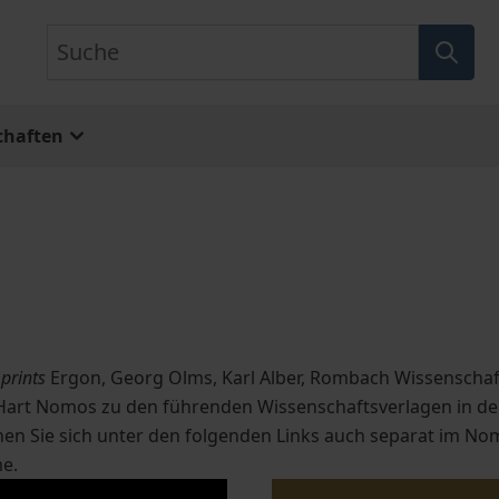
Suche
chaften
prints
Ergon, Georg Olms, Karl Alber, Rombach Wissenscha
 Hart Nomos
zu den führenden Wissenschaftsverlagen in den
nen Sie sich unter den folgenden Links auch separat im No
me.