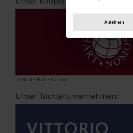
Unser Kooperationspartner:
Ablehnen
>> Beck • Hart • Nomos
Unser Tochterunternehmen: