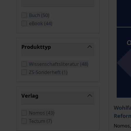
filter
verfügbare Produkte
Buch
(
50
)
verfügbare Produkte
eBook
(
44
)
Produkttyp
filter
verfügbare Produkt
Wissenschaftsliteratur
(
48
)
verfügbare Produkte
ZS-Sonderheft
(
1
)
Verlag
filter
Der Pre
Wohlfa
verfügbare Produkte
Nomos
(
43
)
Refor
verfügbare Produkte
Tectum
(
7
)
Nomos, 