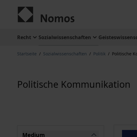
Zum Inhalt springen
Recht
Sozialwissenschaften
Geisteswissens
Startseite
/
Sozialwissenschaften
/
Politik
/
Politische 
Politische Kommunikation
Springe zu Produktliste
Medium