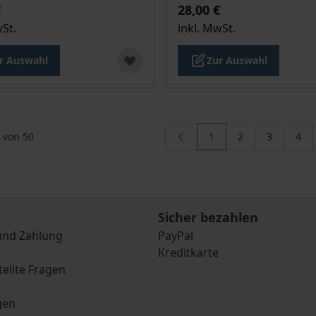
€
28,00 €
wSt.
inkl. MwSt.
r Auswahl
Zur Auswahl
von
50
1
2
3
4
Sie lesen gerade die S
Seite
Seite
Seit
Sicher bezahlen
und Zahlung
PayPal
Kreditkarte
tellte Fragen
gen