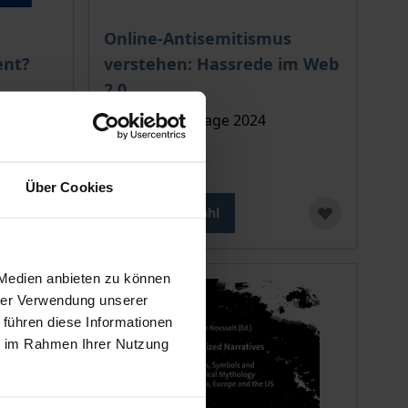
ion auf der Produktdetailseite
chtet sich nach der gewählten Produktoption auf der Produkt
Der Preis dieses Titels richtet sich nach de
Online-Antisemitismus
nt?
verstehen: Hassrede im Web
2.0
Nomos, 1. Auflage 2024
94,00 €
inkl. MwSt.
Über Cookies
Zur Auswahl
 Medien anbieten zu können
hrer Verwendung unserer
 führen diese Informationen
ie im Rahmen Ihrer Nutzung