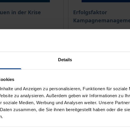
is dieses Titels richtet sich nach der gewählten Produktopt
Der Preis dieses Titels ri
uen in der Krise
Erfolgsfaktor
Kampagnemanageme
1. Auflage 2011
Nomos, 1. Auflage 2009
€
29,00 €
wSt.
inkl. MwSt.
Details
r Auswahl
Zur Auswahl
Cookies
nhalte und Anzeigen zu personalisieren, Funktionen für soziale
Website zu analysieren. Außerdem geben wir Informationen zu I
r soziale Medien, Werbung und Analysen weiter. Unsere Partner
 Daten zusammen, die Sie ihnen bereitgestellt haben oder die s
n.