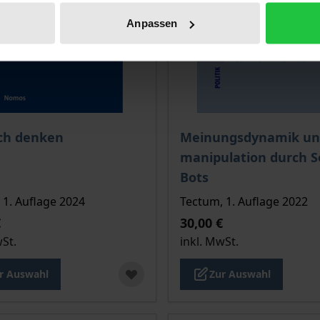
Anpassen
is dieses Titels richtet sich nach der gewählten Produktopt
Der Preis dieses Titels ri
sch denken
Meinungsdynamik un
manipulation durch S
Bots
1. Auflage 2024
Tectum, 1. Auflage 2022
€
30,00 €
wSt.
inkl. MwSt.
r Auswahl
Zur Auswahl