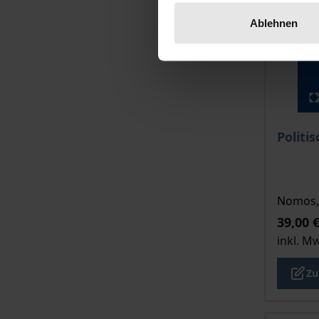
Ablehnen
Der Pre
Politi
Nomos, 
39,00 
inkl. M
Zu