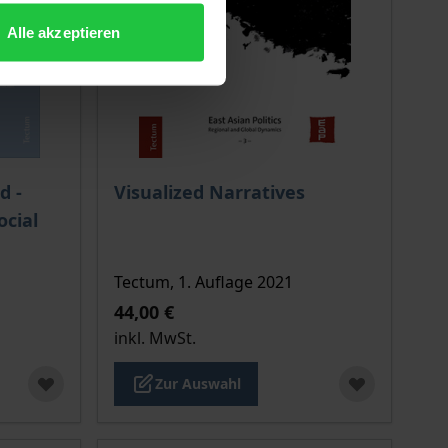
Alle akzeptieren
ion auf der Produktdetailseite
chtet sich nach der gewählten Produktoption auf der Produkt
Der Preis dieses Titels richtet sich nach de
d -
Visualized Narratives
ocial
Tectum, 1. Auflage 2021
44,00 €
inkl. MwSt.
Zur Auswahl