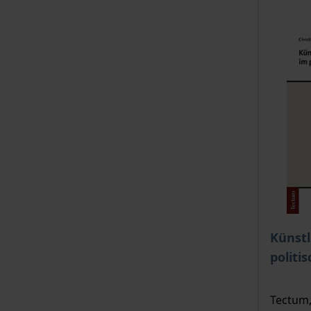
Der Pre
Künstl
politi
Tectum,