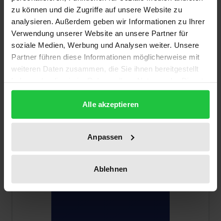
zu können und die Zugriffe auf unsere Website zu
analysieren. Außerdem geben wir Informationen zu Ihrer
Verwendung unserer Website an unsere Partner für
soziale Medien, Werbung und Analysen weiter. Unsere
Partner führen diese Informationen möglicherweise mit
Der Preis dieses Titels richtet sich nach der gewählt
weiteren Daten zusammen, die Sie ihnen bereitgestellt
Das deutsche Kartellrecht nach der 8.
haben oder die sie im Rahmen Ihrer Nutzung der Dienste
GWB-Novelle
gesammelt haben.
Nomos, 1. Auflage 2013
Alle akzeptieren
89,00 €
inkl. MwSt.
Anpassen
In den Warenkorb
Ablehnen