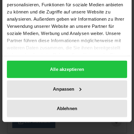
personalisieren, Funktionen für soziale Medien anbieten
zu können und die Zugriffe auf unsere Website zu
analysieren. Außerdem geben wir Informationen zu Ihrer
Verwendung unserer Website an unsere Partner für
soziale Medien, Werbung und Analysen weiter. Unsere
Partner führen diese Informationen möglicherweise mit
weiteren Daten zusammen, die Sie ihnen bereitgestellt
haben oder die sie im Rahmen Ihrer Nutzung der Dienste
gesammelt haben.
Der Preis dieses Titels richtet sich nach der gewählt
Alle akzeptieren
Zusammenarbeit im
Gesundheitsbereich
Anpassen
Nomos, 1. Auflage 2025
74,00 €
inkl. MwSt.
Ablehnen
Zur Auswahl