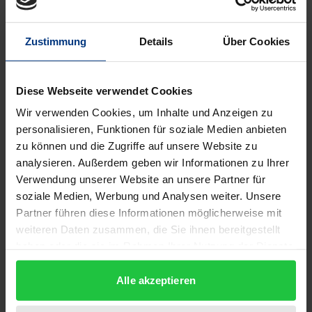
Zustimmung
Details
Über Cookies
Diese Webseite verwendet Cookies
Das kollektive Genie
Wir verwenden Cookies, um Inhalte und Anzeigen zu
Tectum, 1. Auflage 2007
personalisieren, Funktionen für soziale Medien anbieten
24,90 €
inkl. MwSt.
zu können und die Zugriffe auf unsere Website zu
analysieren. Außerdem geben wir Informationen zu Ihrer
In den Warenkorb
Verwendung unserer Website an unsere Partner für
soziale Medien, Werbung und Analysen weiter. Unsere
Partner führen diese Informationen möglicherweise mit
weiteren Daten zusammen, die Sie ihnen bereitgestellt
haben oder die sie im Rahmen Ihrer Nutzung der Dienste
gesammelt haben.
Alle akzeptieren