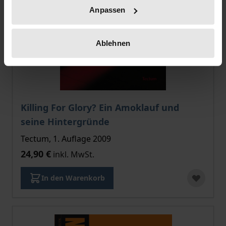
Anpassen
Ablehnen
Killing For Glory? Ein Amoklauf und
seine Hintergründe
Tectum, 1. Auflage 2009
24,90 €
inkl. MwSt.
In den Warenkorb