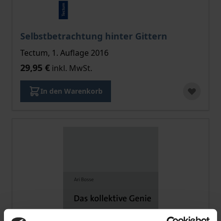
Selbstbetrachtung hinter Gittern
Tectum, 1. Auflage 2016
29,95 €
inkl. MwSt.
In den Warenkorb